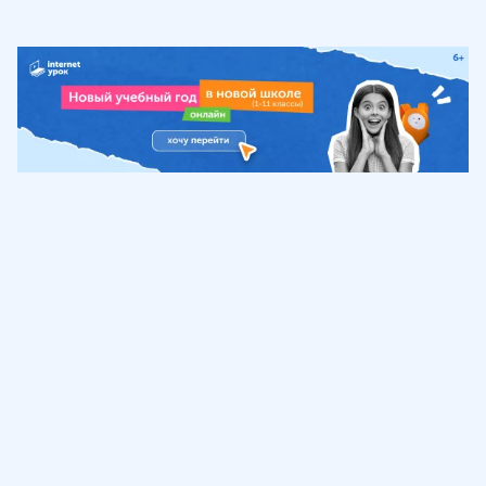
Обучение
ИнтернетУрок
Помощь
© ИнтернетУрок, 2009-
2026
8 (800) 775-41-21
info@interneturok.ru