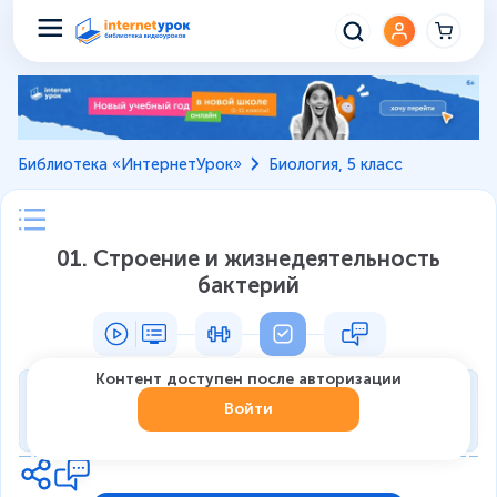
Библиотека «ИнтернетУрок»
Биология, 5 класс
01. Строение и жизнедеятельность
бактерий
Контент доступен после авторизации
Тренировка
Войти
0
из
7
1