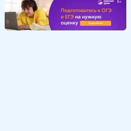
Обучение
ИнтернетУрок
Помощь
© ИнтернетУрок, 2009-
2026
8 (800) 775-41-21
info@interneturok.ru
101 000, г. Москва а/я 711 ООО «ИНТЕРДА»