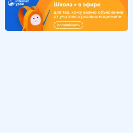
Обучение
ИнтернетУрок
Помощь
© ИнтернетУрок, 2009-
2026
8 (800) 775-41-21
info@interneturok.ru
101 000, г. Москва а/я 711 ООО «ИНТЕРДА»