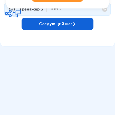
Тренажёр 3
0
из
3
Следующий шаг