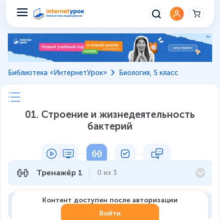
Библиотека «ИнтернетУрок»
Биология, 5 класс
01. Строение и жизнедеятельность
бактерий
Тренажёр 1
0
из
3
Контент доступен после авторизации
Тренажёр 2
0
из
3
Войти