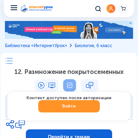
Библиотека «ИнтернетУрок»
Биология, 6 класс
12. Размножение покрытосеменных
Контент доступен после авторизации
Тренировка
Войти
0
из
7
1
Перейти к темам