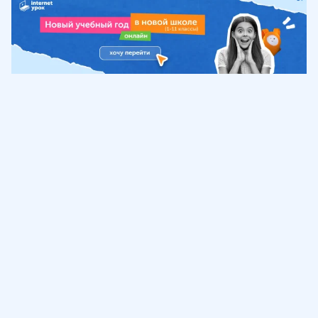
Обучение
ИнтернетУрок
Помощь
© ИнтернетУрок, 2009-
2026
8 (800) 775-41-21
info@interneturok.ru
101 000, г. Москва а/я 711 ООО «ИНТЕРДА»