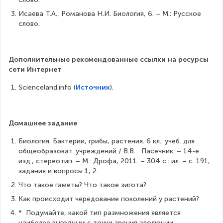
Исаева Т.А., Романова Н.И. Биология, 6. – М.: Русское 
слово.
Дополнительные рекомендованные ссылки на ресурсы 
сети Интернет
Scienceland.info (
Источник
).
Домашнее задание
Биология. Бактерии, грибы, растения. 6 кл.: учеб. для 
общеобразоват. учреждений / В.В.   Пасечник. – 14-е 
изд., стереотип. – М.: Дрофа, 2011. – 304 с.: ил. – с. 191, 
задания и вопросы 1, 2.
Что такое гаметы? Что такое зигота?
Как происходит чередование поколений у растений?
*  Подумайте, какой тип размножения является 
наиболее выгодным с точки зрения эволюции, 