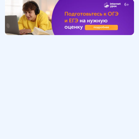
Обучение
ИнтернетУрок
Помощь
© ИнтернетУрок, 2009-
2026
8 (800) 775-41-21
info@interneturok.ru
101 000, г. Москва а/я 711 ООО «ИНТЕРДА»