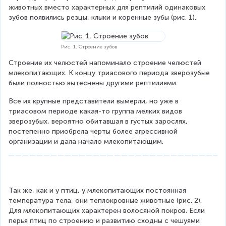
животных вместо характерных для рептилий одинаковых 
зубов появились резцы, клыки и коренные зубы (рис. 1).
Рис. 1. Строение зубов
Строение их челюстей напоминало строение челюстей 
млекопитающих. К концу триасового периода зверозубые 
были полностью вытеснены другими рептилиями.
Все их крупные представители вымерли, но уже в 
триасовом периоде какая-то группа мелких видов 
зверозубых, вероятно обитавшая в густых зарослях, 
постепенно приобрела черты более агрессивной 
организации и дала начало млекопитающим.
Так же, как и у птиц, у млекопитающих постоянная 
температура тела, они теплокровные животные (рис. 2). 
Для млекопитающих характерен волосяной покров. Если 
перья птиц по строению и развитию сходны с чешуями 