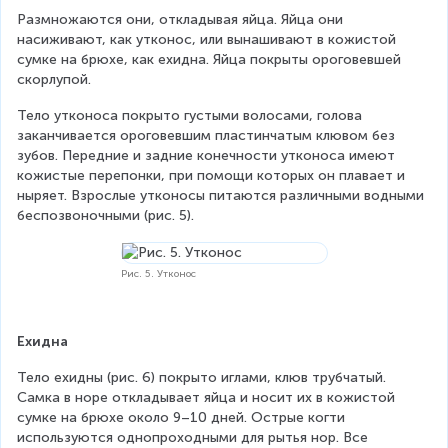
Размножаются они, откладывая яйца. Яйца они 
насиживают, как утконос, или вынашивают в кожистой 
сумке на брюхе, как ехидна. Яйца покрыты ороговевшей 
скорлупой.
Тело утконоса покрыто густыми волосами, голова 
заканчивается ороговевшим пластинчатым клювом без 
зубов. Передние и задние конечности утконоса имеют 
кожистые перепонки, при помощи которых он плавает и 
ныряет. Взрослые утконосы питаются различными водными 
беспозвоночными (рис. 5).
Рис. 5. Утконос
Ехидна
Тело ехидны (рис. 6) покрыто иглами, клюв трубчатый. 
Самка в норе откладывает яйца и носит их в кожистой 
сумке на брюхе около 9–10 дней. Острые когти 
используются однопроходными для рытья нор. Все 