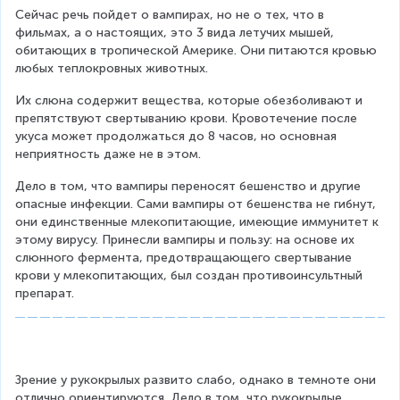
Сейчас речь пойдет о вампирах, но не о тех, что в 
фильмах, а о настоящих, это 3 вида летучих мышей, 
обитающих в тропической Америке. Они питаются кровью 
любых теплокровных животных.
Их слюна содержит вещества, которые обезболивают и 
препятствуют свертыванию крови. Кровотечение после 
укуса может продолжаться до 8 часов, но основная 
неприятность даже не в этом.
Дело в том, что вампиры переносят бешенство и другие 
опасные инфекции. Сами вампиры от бешенства не гибнут, 
они единственные млекопитающие, имеющие иммунитет к 
этому вирусу. Принесли вампиры и пользу: на основе их 
слюнного фермента, предотвращающего свертывание 
крови у млекопитающих, был создан противоинсультный 
препарат.
Зрение у рукокрылых развито слабо, однако в темноте они 
отлично ориентируются. Дело в том, что рукокрылые 