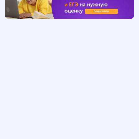
Обучение
ИнтернетУрок
Помощь
© ИнтернетУрок, 2009-
2026
8 (800) 775-41-21
info@interneturok.ru
101 000, г. Москва а/я 711 ООО «ИНТЕРДА»
Соглашение о пользовании сайтом
Сведения об образовательной программе