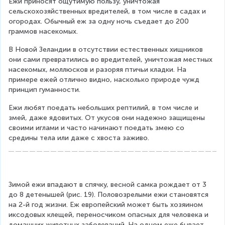
Ежи приносят ощутимую пользу, уничтожая 
сельскохозяйственных вредителей, в том числе в садах и 
огородах. Обычный еж за одну ночь съедает до 200 
граммов насекомых.
В Новой Зеландии в отсутствии естественных хищников 
они сами превратились во вредителей, уничтожая местных 
насекомых, моллюсков и разоряя птичьи кладки. На 
примере ежей отлично видно, насколько природе чужд 
принцип гуманности.
Ежи любят поедать небольших рептилий, в том числе и 
змей, даже ядовитых. От укусов они надежно защищены 
своими иглами и часто начинают поедать змею со 
средины тела или даже с хвоста заживо.
Зимой ежи впадают в спячку, весной самка рождает от 3 
до 8 детенышей (рис. 19). Половозрелыми ежи становятся 
на 2-й год жизни. Еж европейский может быть хозяином 
иксодовых клещей, переносчиком опасных для человека и 
домашних животных заболеваний. На одном еже бывает 