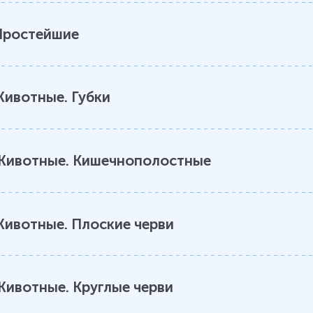
Простейшие
ивотные. Губки
Животные. Кишечнополостные
ивотные. Плоские черви
Животные. Круглые черви