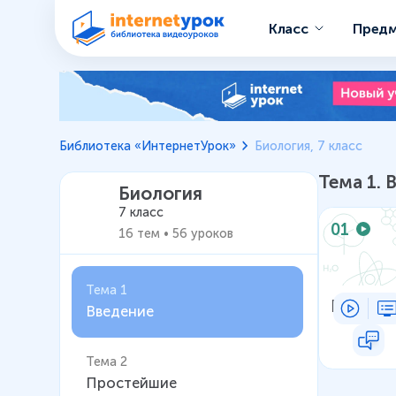
Класс
Пред
Биология 7 класс – Уроки
Библиотека «ИнтернетУрок»
Биология, 7 класс
Тема
1
.
Биология
7 класс
01
16
тем
•
56
уроков
Тема 1
Введени
Введение
Тема 2
Простейшие