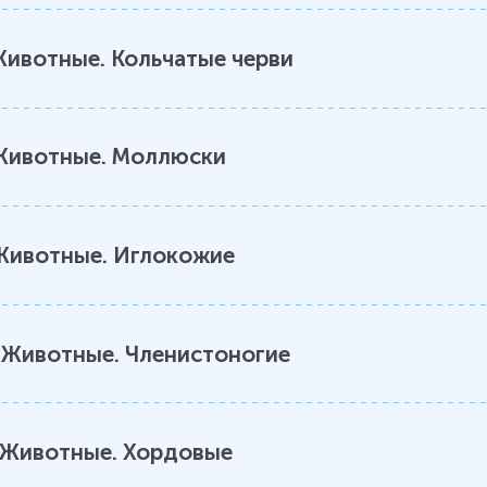
ивотные. Кольчатые черви
Животные. Моллюски
Животные. Иглокожие
.
Животные. Членистоногие
Животные. Хордовые