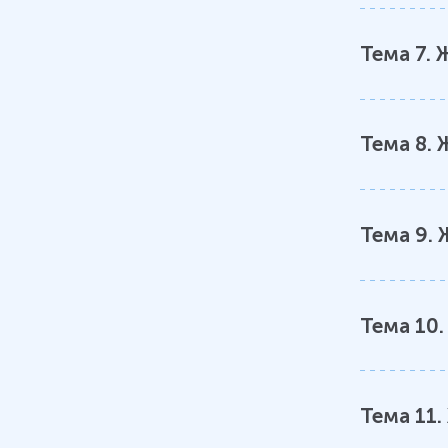
Тема 8
Животные. Моллюски
Тема
7
.
Ж
Тема 9
Животные. Иглокожие
Тема
8
.
Тема 10
Животные. Членистоногие
Тема
9
.
Тема 11
Животные. Хордовые
Тема
10
Тема 12
Органы и системы органов
Тема
11
.
Тема 13