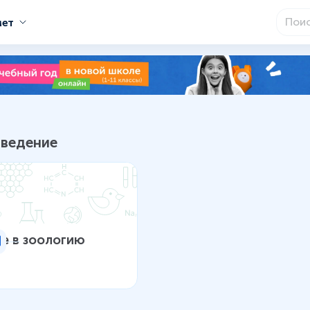
мет
 школьной программы
Введение
е в зоологию