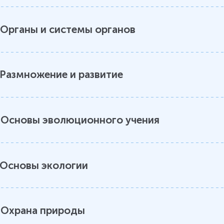
.
Органы и системы органов
Размножение и развитие
.
Основы эволюционного учения
Основы экологии
.
Охрана природы