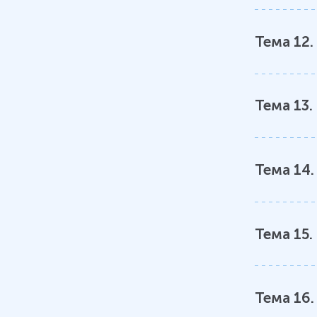
Размножение и развитие
Тема
12
Тема 14
Основы эволюционного
учения
Тема
13
.
Тема 15
Основы экологии
Тема
14
Тема 16
Охрана природы
Тема
15
.
Тема
16