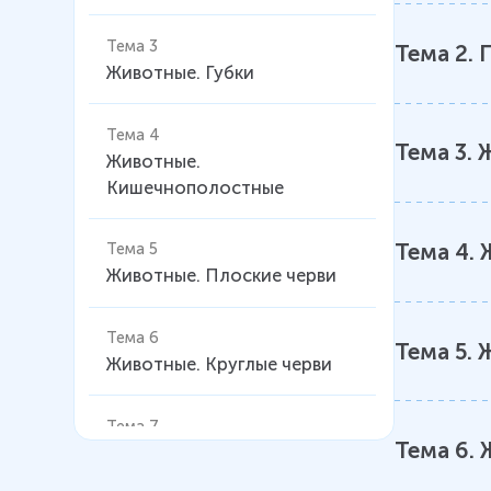
Тема 3
Тема
2
.
Животные. Губки
Тема 4
Тема
3
.
Ж
Животные.
Кишечнополостные
Тема
4
.
Тема 5
Животные. Плоские черви
Тема 6
Тема
5
.
Ж
Животные. Круглые черви
Тема 7
Тема
6
.
Животные. Кольчатые черви