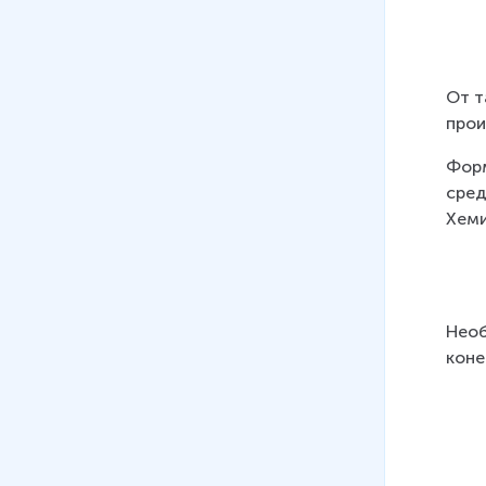
Приматы
15 мин
От т
прои
Форм
сред
Хеми
Необ
коне