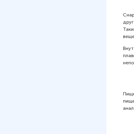
Снар
друг
Таки
веще
Внут
плав
непо
Пище
пище
анал