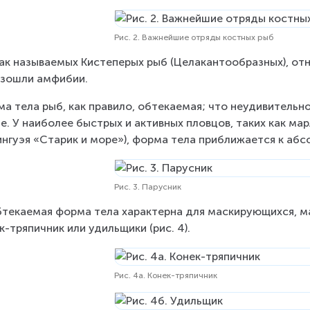
Рис. 2. Важнейшие отряды костных рыб
ак называемых Кистеперых рыб (Целакантообразных), отн
зошли амфибии.
а тела рыб, как правило, обтекаемая; что неудивительно
е. У наиболее быстрых и активных пловцов, таких как мар
нгуэя «Старик и море»), форма тела приближается к абсо
Рис. 3. Парусник
текаемая форма тела характерна для маскирующихся, ма
к-тряпичник или удильщики (рис. 4).
Рис. 4а. Конек-тряпичник