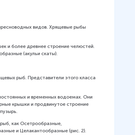
 пресноводных видов. Хрящевые рыбы 
ек и более древнее строение челюстей. 
бразные (акульи скаты).
щевых рыб. Представители этого класса 
 постоянных и временных водоемах. Они 
рные крышки и продвинутое строение 
 пузырь.
рыб, как Осетрообразные, 
зные и Целакантообразные (рис. 2).