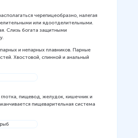
асполагаться черепицеобразно, налегая 
тделительными или ядоотделительными. 
ая. Слизь богата защитными 
у.
 парных и непарных плавников. Парные 
тей. Хвостовой, спинной и анальный 
глотка, пищевод, желудок, кишечник и 
аканчивается пищеварительная система 