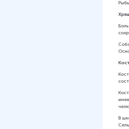
Рыбы
Сумчатые, Насекомоядные и
Рукокрылые
Хря
16 мин
Боль
13
.
Класс млекопитающие.
сохр
Отряды Грызуны и
Зайцеобразные
Собс
13 мин
Осно
14
.
Класс Млекопитающие.
Кос
Китообразные, Ластоногие,
Кост
Хоботные, Хищные.
сост
17 мин
Кост
15
.
Класс Млекопитающие.
имею
Парнокопытные,
челю
Непарнокопытные
17 мин
В шк
Сель
16
.
Класс Млекопитающие.