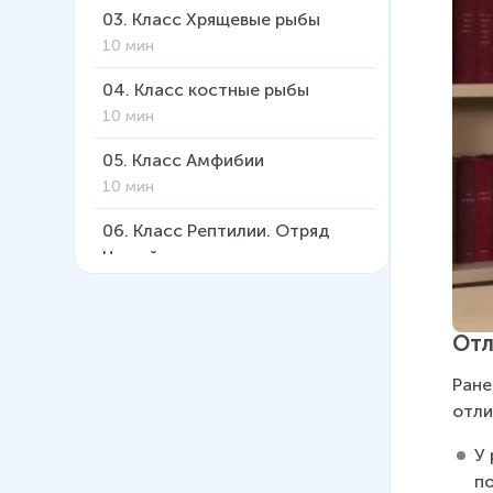
03
.
Класс Хрящевые рыбы
10 мин
04
.
Класс костные рыбы
10 мин
05
.
Класс Амфибии
10 мин
06
.
Класс Рептилии. Отряд
Чешуйчатые
15 мин
07
.
Класс Рептилии. Отряды
Отл
Черепахи, Крокодилы
11 мин
Ране
отли
08
.
Класс птицы. Отряд
Пингвинообразные
У
13 мин
п