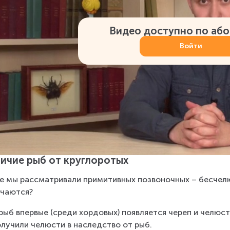
Видео доступно по аб
Войти
ичие рыб от круглоротых
е мы рассматривали примитивных позвоночных – бесчелю
чаются?
 рыб впервые (среди хордовых) появляется череп и челюс
олучили челюсти в наследство от рыб.