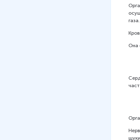
Орга
осущ
газа
Кров
Она 
Серд
части
Орга
Нерв
щуки