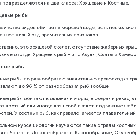
 подразделяются на два класса: Хрящевые и Костные.
щевые рыбы
шинство видов обитает в морской воде, есть несколько
аняют целый ряд примитивных признаков.
твенно, это хрящевой скелет, отсутствие жаберных крыш
вные отряды Хрящевых рыб – это Акулы, Скаты и Химероо
тные рыбы
ные рыбы по разнообразию значительно превосходят хря
авляют до 96 % от разнообразия рыб вообще.
ные рыбы обитают в океанах и морях, в озерах и реках, в
т костный или иногда хрящевой скелет, подвижные жабе
стей. У костных рыб, как правило, имеется плавательный
ольном курсе биологии изучаются такие отряды костных 
деобразные, Лососеобразные, Карпообразные, Окунеобра