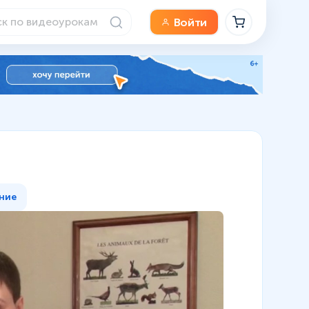
Войти
б
ние