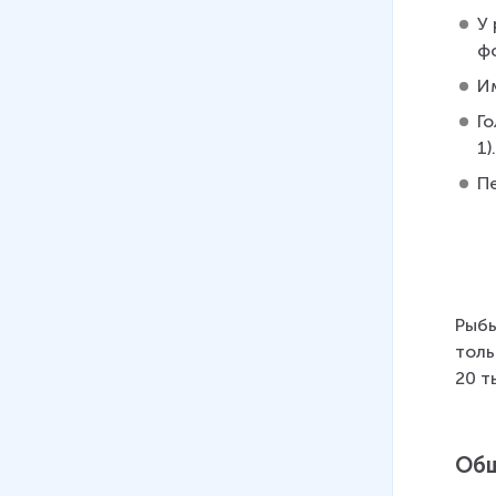
У 
09
.
Класс Птицы. Отряды
ф
Страусооборазные,
Нандуобразные,
И
Казуарообразные,
Го
Гусеобразные
1)
11 мин
П
10
.
Класс Птицы. Отряды
Дневные хищные, Совы и
Куриные
13 мин
Рыбы
11
.
Класс Птицы. Отряды
толь
Воробьинообразные,
20 т
Голенастые
16 мин
12
.
Класс млекопитающие.
Общ
Отряды Однопроходные,