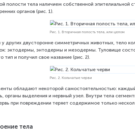
ой по­ло­сти тела на­ли­чи­ем соб­ствен­ной эпи­те­ли­аль­ной с
рен­них ор­га­нов (рис. 1).
Рис. 1. Вторичная полость тела, или целом
 у дру­гих дву­сто­ронне сим­мет­рич­ных жи­вот­ных, тело кол
ок: эк­то­дер­мы, эн­то­дер­мы и ме­зо­дер­мы. Ту­ло­ви­ще со­ст
о тип и по­лу­чил свое на­зва­ние (рис. 2).
Рис. 2. Кольчатые черви
мен­ты об­ла­да­ют неко­то­рой са­мо­сто­я­тель­но­стью: каж­
, ор­га­ны вы­де­ле­ния и нерв­ный узел. Внут­ри тела сег­мен­ты 
рвь при по­вре­жде­нии те­ря­ет со­дер­жи­мое толь­ко несколь
о­е­ние тела