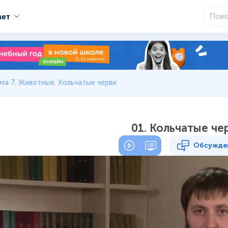
мет
ма 7. Животные. Кольчатые черви
01. Кольчатые че
Обсужде