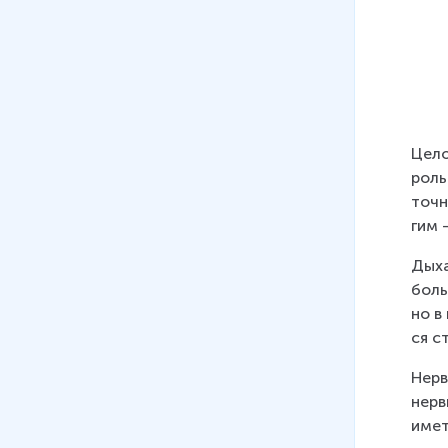
Целом
роль 
точ­
гим 
Ды­х
боль­
но в 
ся ст
Нерв
нерв
иметь