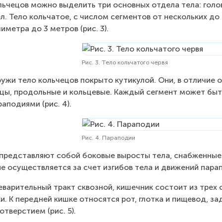
ь­че­цов можно вы­де­лить три основных от­де­ла тела: го­лов­
л. Тело коль­ча­тое, с чис­лом сег­мен­тов от несколь­ких до 
иметра до 3 метров (рис. 3).
Рис. 3. Тело кольчатого червя
у­жи тело коль­че­цов по­кры­то ку­ти­ку­лой. Они, в от­ли­чи
ы, про­доль­ные и коль­це­вые. Каж­дый сег­мент может быть с
ра­по­ди­я­ми (рис. 4).
Рис. 4. Параподии
ред­став­ля­ют собой бо­ко­вые вы­ро­сты тела, снаб­жен­ные щ
е осу­ществ­ля­ет­ся за счет из­ги­бов тела и дви­же­ний па­ра­
­ва­ри­тель­ный тракт сквоз­ной, ки­шеч­ник со­сто­ит из трех о
. К пе­ред­ней кишке от­но­сят­ся рот, глот­ка и пи­ще­вод, зад
т­вер­сти­ем (рис. 5).