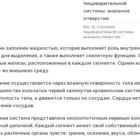
Рис. 5г. Строение
пищеварительной системы:
анальное отверстие
 за­пол­нен жид­ко­стью, ко­то­рая вы­пол­ня­ет роль внут­рен­
для вы­де­ле­ния, а также вы­пол­ня­ет ске­лет­ную функ­цию. О
ные же­ле­зы, рас­по­ло­жен­ные в каж­дом сег­мен­те. Одним к
– во внеш­нюю среду.
а­ние осу­ществ­ля­ет­ся через влаж­ную по­верх­ность тела и
шин­ства коль­ча­тых чер­вей за­мкну­тая кро­ве­нос­ная си­сте­
по­лость тела, а дви­жет­ся толь­ко по со­су­дам. Серд­ца нет
ен­ки со­су­дов.
­ная си­сте­ма пред­став­ле­на око­ло­гло­точ­ным нервным ко
­ной це­поч­кой. Каж­дый сег­мент имеет свой собственный н
 различные ор­га­ны чувств: зре­ния, ося­за­ния, вкуса, обо­ня