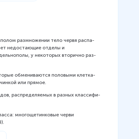
с­по­лом раз­мно­же­нии тело червя рас­па­
­ет недо­ста­ю­щие от­де­лы и 
ь­но­по­лы, у неко­то­рых вто­рич­но раз­
о­рые об­ме­ни­ва­ют­ся по­ло­вы­ми клет­ка­
­чин­кой или пря­мое.
дов, распре­де­ля­е­мых в раз­ных клас­си­фи­
лас­са: мно­го­ще­тин­ко­вые черви 
).