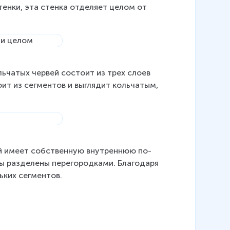
тен­ки, эта стен­ка от­де­ля­ет целом от 
ь­ча­тых чер­вей со­сто­ит из трех слоев 
о­ит из сег­мен­тов и вы­гля­дит коль­ча­тым, 
дый имеет соб­ствен­ную внут­рен­нюю по­
раз­де­ле­ны пе­ре­го­род­ка­ми. Бла­го­да­ря 
­ких сег­мен­тов.