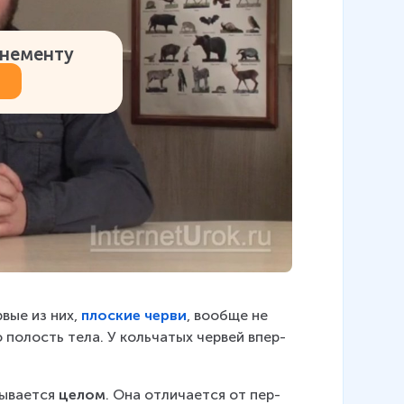
онементу
вые из них, 
плос­кие черви
, во­об­ще не 
 по­лость тела. У коль­ча­тых чер­вей впер­
­ва­ет­ся 
целом
. Она от­ли­ча­ет­ся от пер­