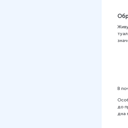
Обр
Живу
ту­а­
зна­ч
В по
Осо­б
до пр
дна 