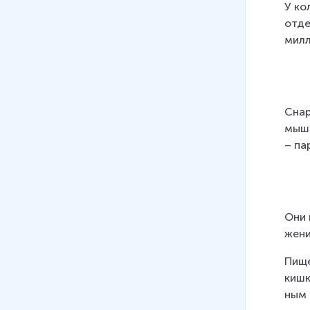
У кол
отде
милл
Сна­р
мышц
– па­
Они п
же­ни
Пи­ще
кишки
ным о