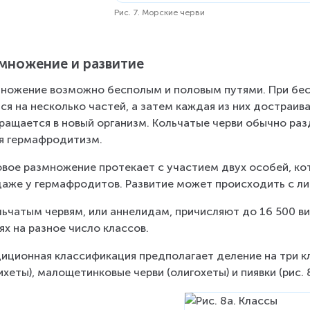
Рис. 7. Морские черви
мно­же­ние и раз­ви­тие
мно­же­ние воз­мож­но бес­по­лым и по­ло­вым пу­тя­ми. При бе
­ся на несколь­ко ча­стей, а затем каж­дая из них до­стра­и­ва
ращается в новый организм. Коль­ча­тые черви обыч­но раз­дел
я гер­ма­фро­ди­тизм.
­вое раз­мно­же­ние про­те­ка­ет с уча­сти­ем двух осо­бей, ко­т
аже у гер­ма­фро­ди­тов. Раз­ви­тие может про­ис­хо­дить с ли
ь­ча­тым чер­вям, или ан­не­ли­дам, при­чис­ля­ют до 16 500 ви
­ях на раз­ное число клас­сов.
и­ци­он­ная клас­си­фи­ка­ция пред­по­ла­га­ет де­ле­ние на три к
хеты), ма­ло­ще­тин­ко­вые черви (олигохеты) и пи­яв­ки (рис. 8