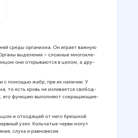
ней среды ор­га­низ­ма. Он иг­ра­ет важ­ную 
р­га­ны вы­де­ле­ния – слож­ные мно­го­кле­
он­цом они от­кры­ва­ют­ся в целом, а дру­
ли с по­мо­щью жабр, при их наличии. У 
ма, то есть кровь не из­ли­ва­ет­ся сво­бод­
, его функ­цию вы­пол­ня­ют со­кра­ща­ю­щи­е­
ль­цом и от­хо­дя­щей от него брюш­ной 
ерв­ный узел. Коль­ча­тые черви могут 
­ния, слуха и рав­но­ве­сия.