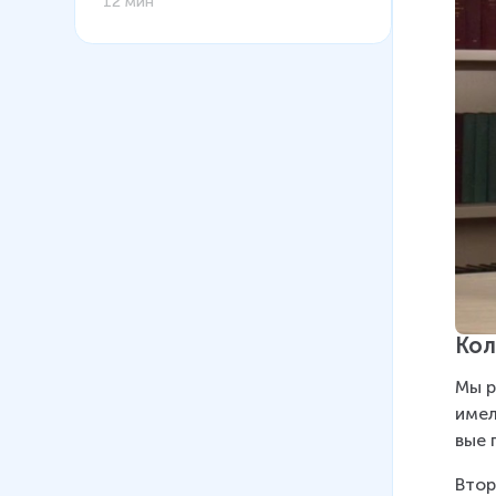
12 мин
Кол
Мы р
имел
вые п
Вто­р