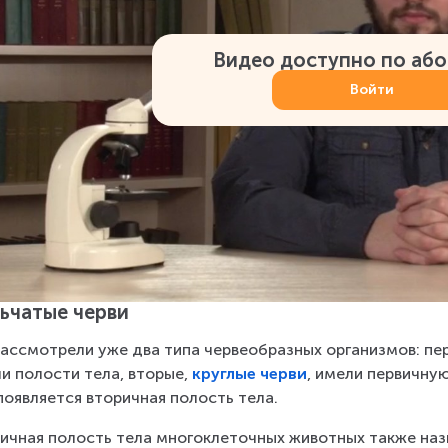
Видео доступно по аб
Войти
ьчатые черви
ассмотрели уже два типа черве­об­раз­ных ор­га­низ­мов: пер­
и по­ло­сти тела, вто­рые, 
круг­лые черви
, имели пер­вич­ную
о­яв­ля­ет­ся вто­рич­ная по­лость тела.  
ич­ная по­лость тела мно­го­кле­точ­ных жи­вот­ных также на­зы