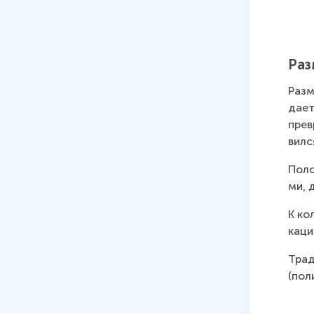
Раз­
Раз­
да­ет
прев
вил­с
По­ло
ми, д
К кол
ка­ци
Тра­д
(поли