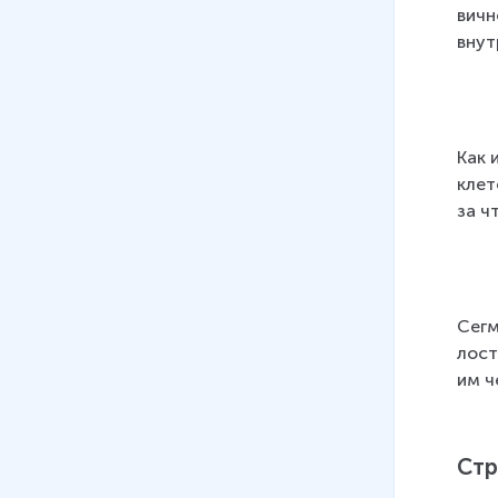
вич­н
внут­
Как и
кле­т
за чт
Сег­
лость
им че
Стр