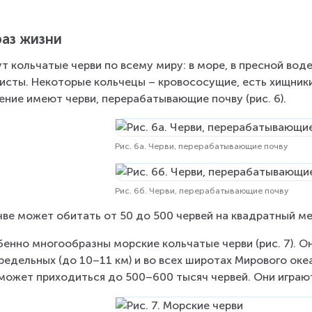
аз жизни
т коль­ча­тые черви по всему миру: в море, в прес­ной воде и 
ли­сты. Неко­то­рые коль­че­цы – кро­во­со­су­щие, есть хищ­ни­
е­ние имеют черви, пе­ре­ра­ба­ты­ва­ю­щие почву (рис. 6).
Рис. 6а. Черви, перерабатывающие почву
Рис. 6б. Черви, перерабатывающие почву
чве может оби­тать от 50 до 500 чер­вей на квад­рат­ный мет
ен­но мно­го­об­раз­ны мор­ские коль­ча­тые черви (рис. 7). О
е­дель­ных (до 10–11 км) и во всех ши­ро­тах Ми­ро­во­го оке­а
может при­хо­дить­ся до 500–600 тысяч чер­вей. Они иг­ра­ю