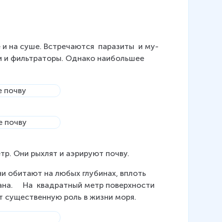
на суше. Встре­ча­ют­ся  па­ра­зи­ты  и му­
ки и филь­тра­то­ры. Од­на­ко наи­боль­шее 
р. Они рых­лят и аэ­ри­ру­ют почву.
ни оби­та­ют на любых глу­би­нах, вплоть 
­на.     На  квадратный метр по­верх­но­сти 
т су­ще­ствен­ную роль в жизни моря.