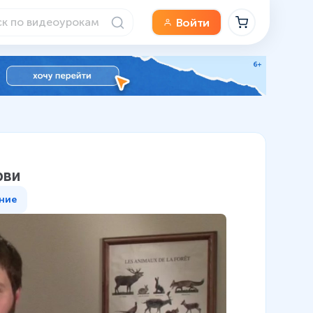
Войти
рви
ние