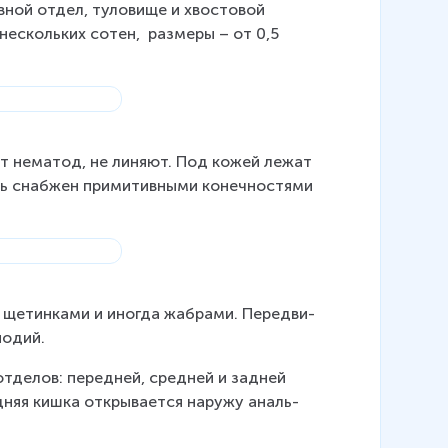
ной отдел, ту­ло­ви­ще и хво­сто­вой 
несколь­ких сотен,  раз­ме­ры – от 0,5 
е от нема­тод, не ли­ня­ют. Под кожей лежат 
наб­жен при­ми­тив­ны­ми ко­неч­но­стя­ми 
е­тин­ка­ми и ино­гда жаб­ра­ми. Пе­ре­дви­
по­дий.
т­де­лов: пе­ред­ней, сред­ней и зад­ней 
­няя кишка от­кры­ва­ет­ся на­ру­жу аналь­