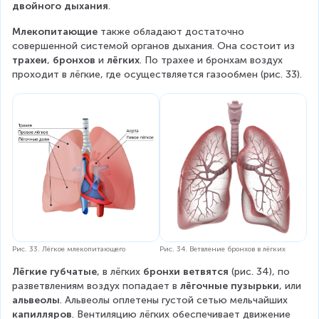
двойного дыхания
.
Млекопитающие
 также обладают достаточно 
совершенной системой органов дыхания. Она состоит из 
трахеи
, 
бронхов 
и 
лёгких
. По трахее и бронхам воздух 
проходит в лёгкие, где осуществляется газообмен (рис. 33).
Рис. 33. Лёгкое млекопитающего
Рис. 34. Ветвление бронхов в лёгких
Лёгкие губчатые
, в лёгких 
бронхи ветвятся
 (рис. 34), по 
разветвлениям воздух попадает в 
лёгочные пузырьки
, или 
альвеолы
. Альвеолы оплетены густой сетью мельчайших 
капилляров
. Вентиляцию лёгких обеспечивает движение 