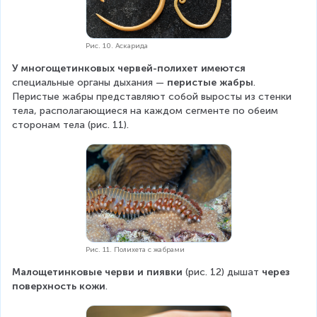
Рис. 10. Аскарида
У многощетинковых червей-полихет
имеются 
специальные органы дыхания — 
перистые жабры
. 
Перистые жабры представляют собой выросты из стенки 
тела, располагающиеся на каждом сегменте по обеим 
сторонам тела (рис. 11). 
Рис. 11. Полихета с жабрами
Малощетинковые черви и пиявки
 (рис. 12) дышат 
через 
поверхность кожи
.