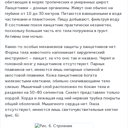
обитающих в морях тропических и умеренных широт. 
Ланцетники – донные организмы. Живут они обычно на 
глубине от 10 до 30 метров. Питаются взвешенными в воде 
частичками и планктоном. Пищу добывают, фильтруя воду. 
В состоянии покоя ланцетник практически незаметен, 
поскольку большая часть его тела погружена в грунт. 
Активны они ночью.
Каких-то особых механизмов защиты у ланцетников нет. 
Форма тела животного напоминает хирургический 
инструмент – ланцет, за что оно так и названо. Череп и 
головной мозг у ланцетников отсутствуют. Парных 
плавников нет, имеются лишь непарные спинной и 
хвостовой плавники. Кожа ланцетников богата 
железистыми клетками, обильно смачивающими тело 
слизью. Мышечный слой расположен по бокам тела и 
разделен на 50–80 сегментов. Скелет представлен только 
хордой. Хорда и лежащая над ней нервная трубка покрыты 
общей оболочкой. Мышечного сердца нет. Глаза 
отсутствуют, имеются лишь светочувствительные клетки 
(рис. 6).