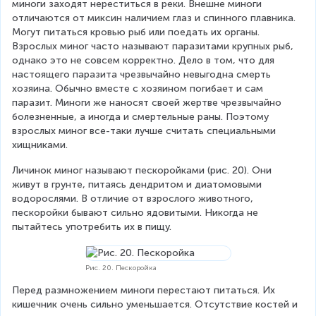
миноги заходят нереститься в реки. Внешне миноги 
отличаются от миксин наличием глаз и спинного плавника. 
Могут питаться кровью рыб или поедать их органы. 
Взрослых миног часто называют паразитами крупных рыб, 
однако это не совсем корректно. Дело в том, что для 
настоящего паразита чрезвычайно невыгодна смерть 
хозяина. Обычно вместе с хозяином погибает и сам 
паразит. Миноги же наносят своей жертве чрезвычайно 
болезненные, а иногда и смертельные раны. Поэтому 
взрослых миног все-таки лучше считать специальными 
хищниками.
Личинок миног называют пескоройками (рис. 20). Они 
живут в грунте, питаясь дендритом и диатомовыми 
водорослями. В отличие от взрослого животного, 
пескоройки бывают сильно ядовитыми. Никогда не 
пытайтесь употребить их в пищу.
Рис. 20. Пескоройка
Перед размножением миноги перестают питаться. Их 
кишечник очень сильно уменьшается. Отсутствие костей и 