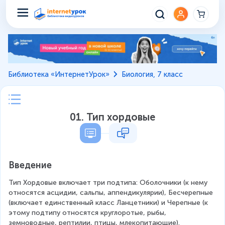
Библиотека «ИнтернетУрок»
Биология, 7 класс
01. Тип хордовые
Введение
Тип Хордовые включает три подтипа: Оболочники (к нему 
относятся асцидии, сальпы, аппендикулярии), Бесчерепные 
(включает единственный класс Ланцетники) и Черепные (к 
этому подтипу относятся круглоротые, рыбы, 
земноводные, рептилии, птицы, млекопитающие).