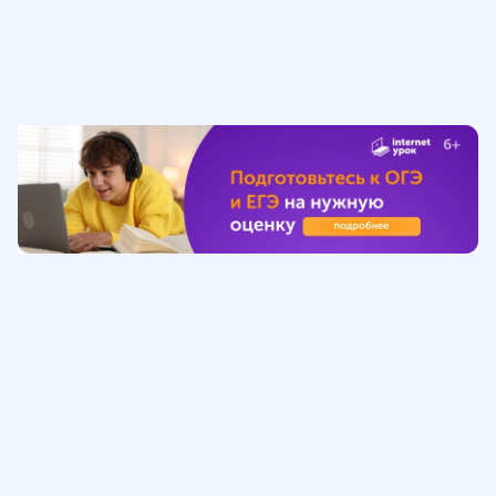
Обучение
ИнтернетУрок
Помощь