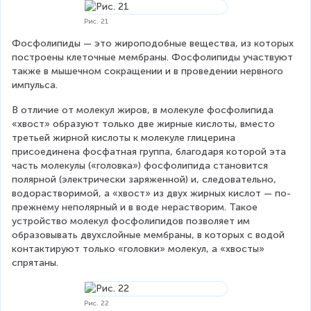
Рис. 21
Фосфолипиды — это жироподобные вещества, из которых 
построены клеточные мембраны. Фосфолипиды участвуют 
также в мышечном сокращении и в проведении нервного 
импульса.
В отличие от молекул жиров, в молекуле фосфолипида 
«хвост» образуют только две жирные кислоты, вместо 
третьей жирной кислоты к молекуле глицерина 
присоединена фосфатная группа, благодаря которой эта 
часть молекулы («головка») фосфолипида становится 
полярной (электрически заряженной) и, следовательно, 
водорастворимой, а «хвост» из двух жирных кислот — по-
прежнему неполярный и в воде нерастворим. Такое 
устройство молекул фосфолипидов позволяет им 
образовывать двухслойные мембраны, в которых с водой 
контактируют только «головки» молекул, а «хвосты» 
спрятаны.
Рис. 22