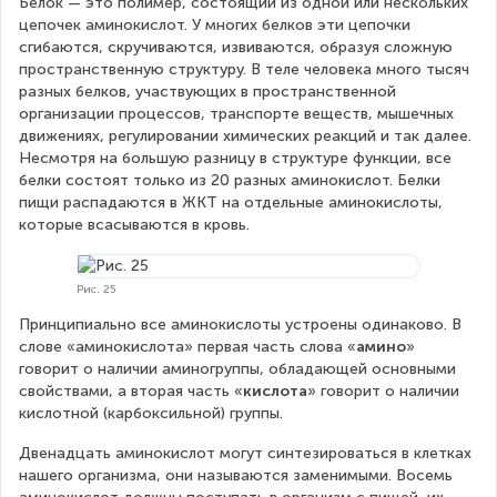
Белок — это полимер, состоящий из одной или нескольких 
цепочек аминокислот. У многих белков эти цепочки 
сгибаются, скручиваются, извиваются, образуя сложную 
пространственную структуру. В теле человека много тысяч 
разных белков, участвующих в пространственной 
организации процессов, транспорте веществ, мышечных 
движениях, регулировании химических реакций и так далее. 
Несмотря на большую разницу в структуре функции, все 
белки состоят только из 20 разных аминокислот. Белки 
пищи распадаются в ЖКТ на отдельные аминокислоты, 
которые всасываются в кровь.
Рис. 25
Принципиально все аминокислоты устроены одинаково. В 
слове «аминокислота» первая часть слова «
амино
» 
говорит о наличии аминогруппы, обладающей основными 
свойствами, а вторая часть «
кислота
» говорит о наличии 
кислотной (карбоксильной) группы.
Двенадцать аминокислот могут синтезироваться в клетках 
нашего организма, они называются заменимыми. Восемь 