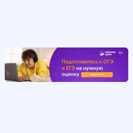
Обучение
ИнтернетУрок