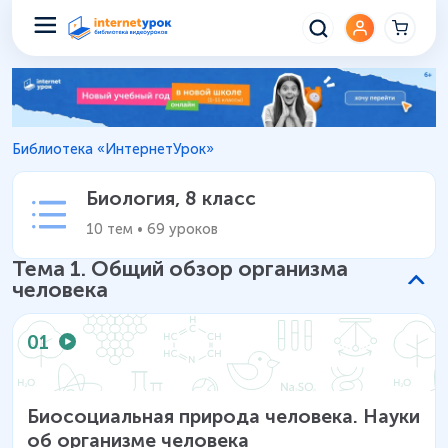
Биология 8 класс – Уроки шко
Библиотека «ИнтернетУрок»
Биология
,
8 класс
10
тем
•
69
уроков
Тема
1
.
Общий обзор организма
человека
01
Биосоциальная природа человека. Науки
об организме человека