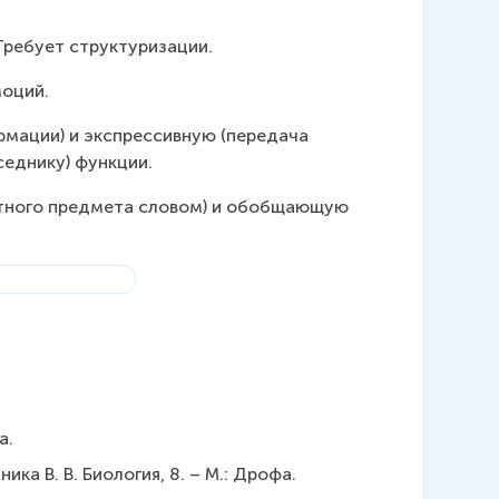
Требует структуризации.
моций.
мации) и экспрессивную (передача 
седнику) функции.
етного предмета словом) и обобщающую 
а.
ника В. В. Биология, 8. – М.: Дрофа.