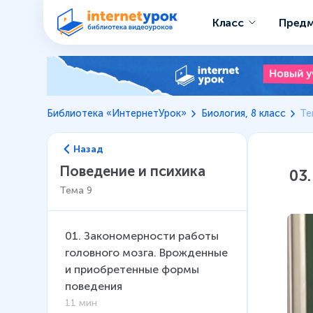
Класс
Пред
Библиотека «ИнтернетУрок»
Биология, 8 класс
Те
Назад
Поведение и психика
03
Тема
9
01
.
Закономерности работы
головного мозга. Врожденные
и приобретенные формы
поведения
11 мин