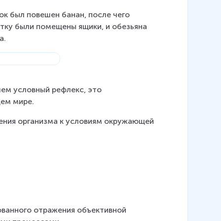
лок был повешен банан, после чего 
етку были помещены ящики, и обезьяна 
а.
чем условный рефлекс, это 
ем мире.
ения организма к условиям окружающей 
ованного отражения объективной 