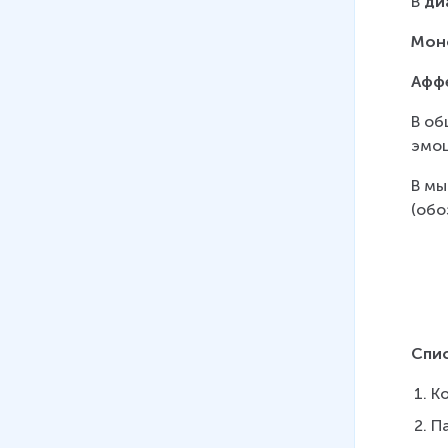
В 
ди
Мон
Афф
В об
эмоц
В мы
(обо
Спи
Ко
Па