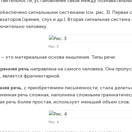
твительности, установление связи между познавательн
обеспечено сигнальными системами (см. рис. 3). Первая 
изаторов (зрение, слух и др.). Вторая сигнальная система
ючительно человеку.
Рис. 3
 
– это материальная основа мышления. Типы речи:
ренняя речь
 направлена на самого человека. Она пропус
, является фрагментарной.
няя речь
, с приобретением письменности, стала делиться
менная речь сложная, наполнена сложными грамматическ
ая речь более простая, использует меньший объем слов.
Рис. 4