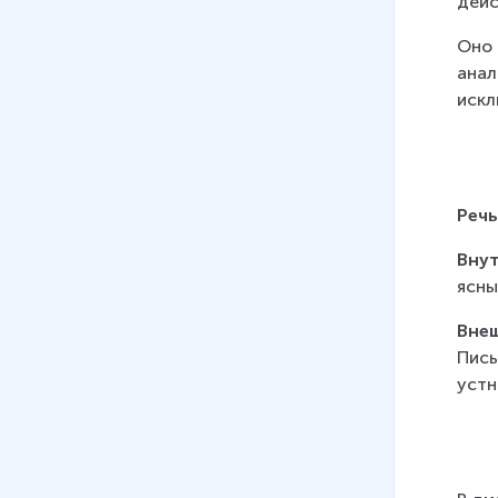
дейс
Оно 
анал
искл
Речь
Внут
ясны
Внеш
Пись
устн