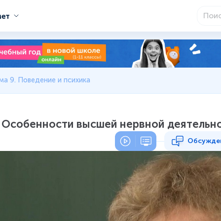
мет
ма 9. Поведение и психика
. Особенности высшей нервной деятельно
Обсужде