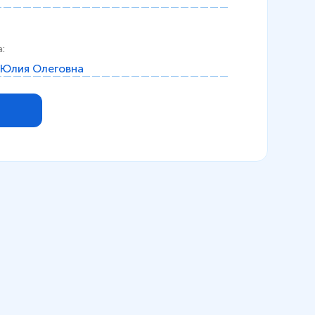
а
:
 Юлия Олеговна