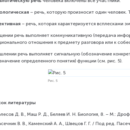
алогическую речь
 человека включены все участники.
ологическая 
– речь, которую произносит один человек. 
ективная
 – речь, которая характеризуется всплесками э
щении речь выполняет коммуникативную (передача инфор
ионального отношения к предмету разговора или к собе
шлении речь выполняет сигнальную (обозначение конкр
значение определенного понятия) функции (см. рис. 5).
Рис. 5
сок литературы
лесов Д. В., Маш Р. Д., Беляев И. Н. Биология, 8. – М.: Дроф
сечник В. В., Каменский А. А., Швецов Г. Г. / Под ред. Пасеч