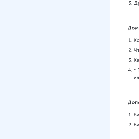
Др
Дом
Ко
Ч
К
*
ил
Доп
Би
Би