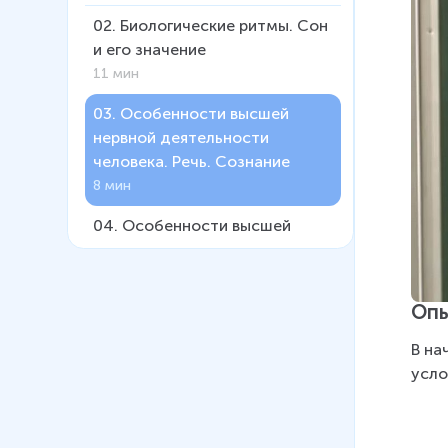
02
.
Биологические ритмы. Сон
и его значение
11 мин
03
.
Особенности высшей
нервной деятельности
человека. Речь. Сознание
8 мин
04
.
Особенности высшей
нервной деятельности
человека. Эмоции и память
16 мин
Опы
05
.
Динамика
В на
работоспособности. Режим
усло
дня
5 мин