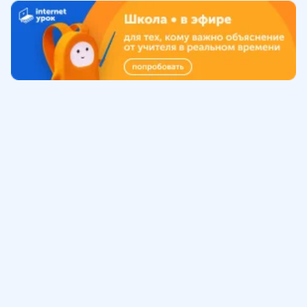
Обучение
ИнтернетУрок
Помощь
© ИнтернетУрок, 2009-
2026
8 (800) 775-41-21
info@interneturok.ru
101 000, г. Москва а/я 711 ООО «ИНТЕРДА»