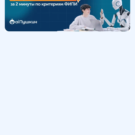
Обучение
ИнтернетУрок
Помощь
© ИнтернетУрок, 2009-
2026
8 (800) 775-41-21
info@interneturok.ru
101 000, г. Москва а/я 711 ООО «ИНТЕРДА»