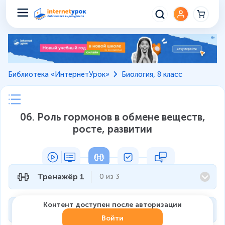
Библиотека «ИнтернетУрок»
Биология, 8 класс
06. Роль гормонов в обмене веществ,
росте, развитии
Тренажёр 1
0
из
3
Контент доступен после авторизации
Тренажёр 2
0
из
3
Войти