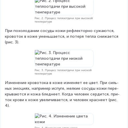
Рис. 2. Процесс теплоотдачи при высокой
температуре
При по­хо­ло­да­нии со­су­ды кожи ре­флек­тор­но сужа­ют­ся, 
кро­во­ток в коже умень­ша­ет­ся, и по­те­ря тепла сни­жа­ет­ся 
(рис. 3).
Рис. 3. Процесс теплоотдачи при низкой
температуре
Из­ме­не­ние кро­во­то­ка в коже изменяет ее цвет. При силь­
ных эмо­ци­ях, например испуге, мел­кие со­су­ды кожи пе­ре­
кры­ва­ют­ся и кожа блед­не­ет. Когда че­ло­век сер­дит­ся, при­
ток крови к коже уве­ли­чи­ва­ет­ся, и че­ло­век крас­не­ет (рис. 
4).
Рис. 4. Изменение цвета кожи