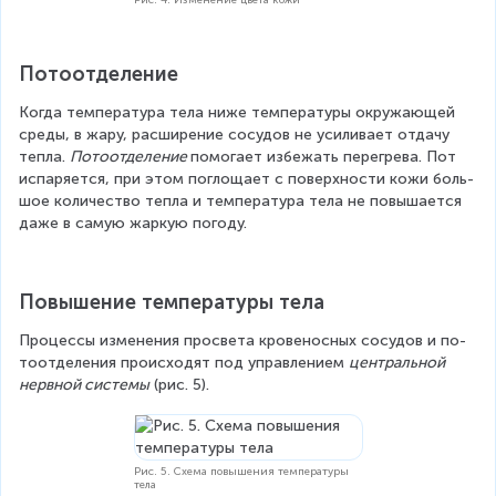
По­то­от­де­ле­ние
Когда тем­пе­ра­ту­ра тела ниже тем­пе­ра­ту­ры окру­жа­ю­щей 
среды, в жару, рас­ши­ре­ние со­су­дов не усиливает от­да­чу 
тепла. 
По­то­от­де­ле­ни­е 
помогает избежать перегрева. Пот 
испаряется, при этом по­гло­ща­ет с по­верх­но­сти кожи боль­
шое ко­ли­че­ство тепла и температура тела не по­вы­ша­ет­ся 
даже в самую жар­кую по­го­ду.
Повышение температуры тела
Процессы из­ме­не­ния про­све­та кро­ве­нос­ных со­су­дов и по­
то­от­де­ле­ния происходят под управлением 
центральной 
нервной системы
 (рис. 5).
Рис. 5. Схема повышения температуры
тела