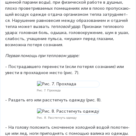
щен­ной па­ра­ми воды), при фи­зи­че­ской ра­бо­те в душ­ных, 
плохо про­вет­ри­ва­е­мых по­ме­ще­ни­ях или в плохо про­пус­ка­ю­
щей воз­дух одеж­де от­да­ча ор­га­низ­мом тепла за­труд­ня­ет­
ся. Нарушение рав­но­ве­сия между об­ра­зо­ва­ни­ем и от­да­чей 
тепла может вызвать 
теп­ло­во­й удар
. Признаки теплового 
удара: го­лов­ная боль, одыш­ка, го­ло­во­кру­же­ние, шум в ушах, 
сла­бость, уча­щение пульса, «мушки» перед гла­за­ми, 
возможна потеря сознания.
Первая помощь при тепловом ударе:
- По­стра­дав­ше­го пе­ре­не­сти (если потерял сознание) или 
увести в про­хлад­ное место (рис. 7).
Рис. 7. Прохлада
- Раз­деть его или рас­стег­нуть одеж­ду (рис. 8).
Рис. 8. Расстегнуть одежду
- На го­ло­ву по­ло­жить смо­чен­ное хо­лод­ной водой по­ло­тен­
це или лед, ноги при­под­нять с по­мо­щью ва­ли­ка из одеж­ды. 