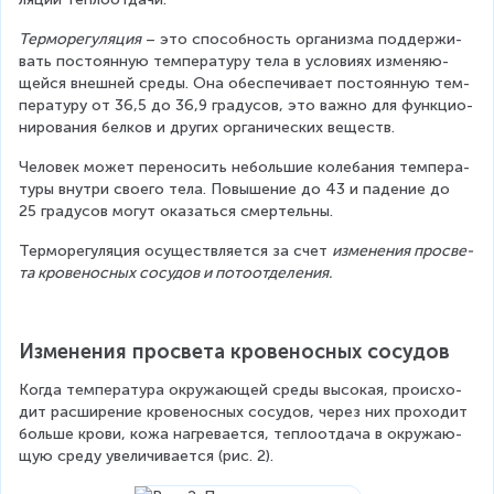
Тер­мо­ре­гу­ля­ция
 – это спо­соб­ность ор­га­низ­ма под­дер­жи­
вать по­сто­ян­ную тем­пе­ра­ту­ру тела в усло­ви­ях из­ме­ня­ю­
щей­ся внеш­ней среды. Она обес­пе­чи­ва­ет по­сто­ян­ную тем­
пе­ра­ту­ру от 36,5 до 36,9 гра­ду­сов, это важно для функ­ци­о­
ни­ро­ва­ния бел­ков и дру­гих ор­га­ни­че­ских ве­ществ.
Че­ло­век может пе­ре­но­сить небольшие ко­ле­ба­ния тем­пе­ра­
ту­ры внут­ри сво­е­го тела. По­вы­ше­ние до 43 и па­де­ние до 
25 гра­ду­сов могут оказаться смер­тель­ны.
Тер­мо­ре­гу­ля­ция осу­ществ­ля­ет­ся за счет 
из­ме­не­ния про­све­
та кро­ве­нос­ных со­су­дов и по­то­от­де­ле­ния.
Из­ме­не­ния про­све­та кро­ве­нос­ных со­су­дов
Когда температура окружающей среды высокая, про­ис­хо­
дит рас­ши­ре­ние кро­ве­нос­ных со­су­дов, через них про­хо­дит 
боль­ше крови, кожа на­гре­ва­ет­ся, теп­ло­от­да­ча в окру­жа­ю­
щую среду уве­ли­чи­ва­ет­ся (рис. 2).