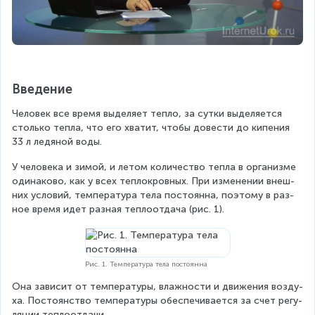
Введение
Че­ло­век все время вы­де­ля­ет тепло, за сутки выделяется 
столь­ко тепла, что его хва­тит, чтобы до­ве­сти до ки­пе­ния 
33 л ле­дя­ной воды.
У че­ло­ве­ка и зимой, и летом ко­ли­че­ство тепла в ор­га­низ­ме 
оди­на­ко­во, как у всех теп­ло­кров­ных. При изменении внеш­
них усло­вий, тем­пе­ра­ту­ра тела постоянна, поэтому в раз­
ное время идет раз­ная теп­ло­от­да­ча (рис. 1).
Рис. 1. Температура тела постоянна
Она за­ви­сит от тем­пе­ра­ту­ры, влаж­но­сти и дви­же­ния воз­ду­
ха. По­сто­ян­ство тем­пе­ра­ту­ры обес­пе­чи­ва­ет­ся за счет ре­гу­
ля­ции теп­ло­от­да­чи.