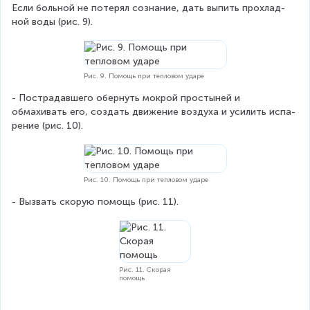
Если боль­ной не по­те­рял со­зна­ние, дать вы­пить про­хлад­
ной воды (рис. 9).
Рис. 9. Помощь при тепловом ударе
- По­стра­дав­ше­го об­ернуть мок­рой про­сты­ней и 
обмахивать его, со­здать дви­же­ние воз­ду­ха и уси­лить ис­па­
ре­ние (рис. 10).
Рис. 10. Помощь при тепловом ударе
- Вы­звать ско­рую по­мощь (рис. 11).
Рис. 11. Скорая
помощь