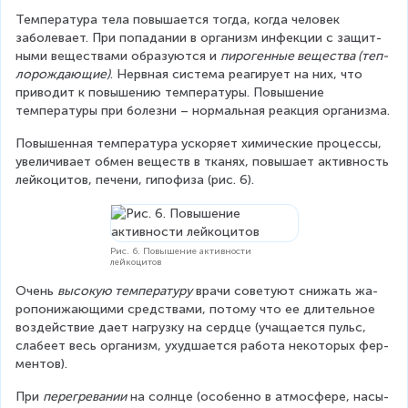
Тем­пе­ра­ту­ра тела по­вы­ша­ет­ся тогда, когда человек 
заболевает. При попадании в ор­га­низм ин­фек­ции с за­щит­
ны­ми ве­ще­ства­ми об­ра­зу­ют­ся и 
пи­ро­ген­ные ве­ще­ства (теп­
ло­рож­да­ю­щие)
. Нерв­ная си­сте­ма реагирует на них, что 
при­во­дит к по­вы­ше­нию температуры. Повышение 
температуры при болезни – нормальная реакция организма.
Повышенная температура уско­ря­ет хи­ми­че­ские про­цес­сы, 
уве­ли­чи­ва­ет обмен ве­ществ в тка­нях, по­вы­ша­ет ак­тив­ность 
лей­ко­ци­тов, пе­че­ни, ги­по­фи­за (рис. 6).
Рис. 6. Повышение активности
лейкоцитов
Очень 
вы­со­кую тем­пе­ра­ту­ру
 врачи со­ве­ту­ют сни­жать жа­
ро­по­ни­жа­ю­щими сред­ствами, потому что ее длительное 
воздействие дает на­груз­ку на серд­це (уча­ща­ет­ся пульс, 
сла­бе­ет весь ор­га­низм, ухудшается ра­бо­та неко­то­рых фер­
мен­тов).
При 
пе­ре­гре­ва­нии
 на солн­це (осо­бен­но в ат­мо­сфе­ре, на­сы­