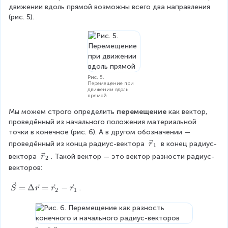
движении вдоль прямой возможны всего два направления 
(рис. 5).
Рис. 5.
Перемещение при
движении вдоль
прямой
Мы можем строго определить 
перемещение
 как вектор, 
проведённый из начального положения материальной 
точки в конечное (рис. 6). А в другом обозначении — 
\
проведённый из конца радиус-вектора 
 в конец радиус-
r
1
v
\
вектора 
. Такой вектор — это вектор разности радиус-
r
2
e
v
векторов:
c
e
r
c
\
=
Δ
=
−
.
S
r
r
r
2
1
_
r
v
1
_
e
2
c
{