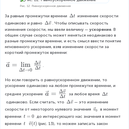
-
t
t
Рис. 12. Равноускоренное движение
\
)
a
v
=
\
Δ
За равные промежутки времени 
 изменение скорости 
t
rr
e
\
D
\
Δ
одинаково и равно 
. Чтобы описывать скорость 
v
c
v
o
el
D
изменения скорости, мы ввели величину — 
ускорение
. В 
{
e
t
el
w
общем случае скорость может меняться неодинаково в 
r
c
a
t
разные промежутки времени, и есть смысл ввести понятие 
}
{
0
t
a
мгновенного ускорения, взяв изменение скорости за 
_
r
}
\
короткий промежуток времени:
0
}
v
\f
=
_
Δ
\
e
=
l
i
m
v
a
\
{
.
r
Δ
t
c
Δ
→
0
t
v
0
v
v
a
e
}
e
Но если говорить о равноускоренном движении, то 
c
+
c
ускорение одинаково на любом промежутке времени, и 
c
{
\
{
Δ
\
=
v
a
\
Δ
v
v
среднее ускорение 
 за любое время 
t
{
Δ
t
\
D
}
v
e
\
Δ
 одинаково. Если считать, что 
— это изменение 
v
a
el
t
c
D
D
e
\
скорости от некоторого нулевого значения 
 в момент 
v
0
t
{
}
el
v
el
c
t
=
0
времени 
 до интересующего нас значения в момент 
a
t
v
t
=
e
=
t
}
t
\
\
(
)
времени 
(рис. 13), то можем записать закон 
{
t
v
t
a
c
0
t