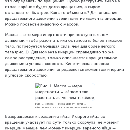
это определить по вращению. Нужно раскрутить яйцо на 
столе: варёное будет долго вращаться, а сырое 
остановится быстрее. Как это объяснить? Для описания 
вращательного движения ввели понятие момента инерции. 
Можно провести аналогию с массой.
Масса — это мера инертности при поступательном 
движении: чтобы разогнать или остановить более тяжёлое 
тело, потребуется бóльшая сила, чем для более лёгкого 
тела (рис. 1). Для момента инерции справедливо то же 
самое рассуждение, только описывается вращательное 
движение и угловая скорость. Кинетическая энергия 
вращательного движения определяется моментом инерции 
и угловой скоростью.
Рис. 1. Масса — мера инертности →
лёгкое тело разогнать легче, чем тяжёлое
Возвращаемся к вращению яйца. У сырого яйца во 
вращении участвует по сути только скорлупа, её момент 
инерции меньше, чем момент инерции вареного яйца — 