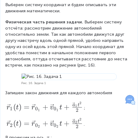
}
ч
e
Выберем систему координат и будем описывать эти 
e
}
c
движения математически.
c
{
Физическая часть решения задачи. 
Выберем систему 
v
{
отсчёта: рассмотрим движение автомобилей 
}
r
относительно земли. Так как автомобили движутся друг 
_
}
другу навстречу вдоль одной прямой, удобно направить 
{
одну из осей вдоль этой прямой. Начало координат для 
\
(t
удобства поместим в начальное положение первого 
t
)
автомобиля, оттуда отсчитывается расстояние до места 
e
встречи, как показано на рисунке (рис. 16).
x
=
t
\
{
v
с.
Рис. 16. Задача 1
о
e
Запишем закон движения для каждого автомобиля
.
c
о
2
\
(
)
=
+
+
a
t
1
r
t
r
v
t
;
т
1
0
0
{
2
1
1
v
н
r
2
\
З
e
(
)
=
+
+
a
t
2
r
t
r
v
t
.
2
0
0
2
}
2
2
е
v
c
м
_
\
В проекции на ось 
:
x