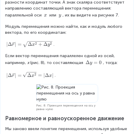
c
r
разности координат точки. А знак скаляра соответствует 
t
}
1
r
_
направлению составляющей вектора перемещения: 
a
_
+
x
r
\
\
2
параллельной оси 
 или 
, их вы видите на рисунке 7.
x
y
\
=
_
\
\
-
D
r
y
Модуль перемещения можно найти, как и модуль любого 
x
y
\
el
_
=
вектора, по его координатам:
v
t
{
r
e
a
\
2
2
2
∣
Δ
∣
=
Δ
+
Δ
_
.
r
x
y
c
\
le
_
{
{
v
ft
x
Если вектор перемещения параллелен одной из осей, 
2
r
e
|
}
_
\
Δ
=
0
например, 
х 
(рис. 8), то составляющая 
, тогда:
}
y
c
\
-
y
D
_
{
D
r
}
el
|
2
∣Δ
∣
=
Δ
=
∣Δ
∣
1
.
r
x
x
r
el
_
-
t
\
}
t
{
r
a
D
a
1
_
y
el
\
_
{
=
t
v
x
1
0
a
Рис. 8. Проекция перемещения на ось у
e
}
равна нулю
_
\
c
=
y
v
Равномерное и равноускоренное движение
{
x
}
e
r
_
=
c
Мы заново ввели понятие перемещения, используя удобные 
}