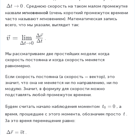
\
D
\
Δ
→
0
. Среднюю скорость на таком малом промежутке 
t
v
el
D
назвали 
мгновенной
 (очень короткий промежуток времени 
t
el
e
часто называют мгновением). Математическая запись 
a
t
всего, что мы указали, выглядит так:
c
t
a
{
Δ
t
\
=
l
i
m
r
v
.
Δ
t
\
Δ
→
0
r
t
v
ri
}
e
Мы рассматриваем две простейших модели: когда 
g
скорость постоянна и когда скорость меняется 
h
}
c
равномерно.
t
{
{
a
Если скорость постоянна (а скорость — вектор), это 
\
r
v
значит, что она не меняется ни по направлению, ни по 
r
D
}
модулю. Значит, в формулу для скорости можно 
o
el
подставлять любой промежуток времени.
=
w
0
t
\l
t
=
0
Будем считать начало наблюдения моментом 
, а 
t
0
a
i
_
\
время, прошедшее с этого момента, обозначим просто 
. 
t
0
t
\
m
За это время перемещение равно:
=
t
}
\l
0
\
Δ
=
.
r
v
t