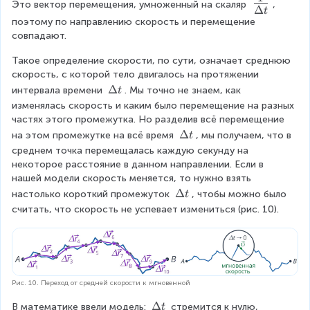
\
e
Это вектор перемещения, умноженный на скаляр 
, 
D
D
Δ
t
fr
el
поэтому по направлению скорость и перемещение 
c
el
t
совпадают.
t
a
{
a
a
c
Такое определение скорости, по сути, означает среднюю 
v
y
x
скорость, с которой тело двигалось на протяжении 
^
{
|
}
\
Δ
2
интервала времени 
. Мы точно не знаем, как 
t
1
=
D
}
изменялась скорость и каким было перемещение на разных 
}
el
частях этого промежутка. Но разделив всё перемещение 
\f
t
\
Δ
{
на этом промежутке на всё время 
, мы получаем, что в 
t
r
a
D
среднем точка перемещалась каждую секунду на 
\
t
a
el
некоторое расстояние в данном направлении. Если в 
D
t
c
нашей модели скорость меняется, то нужно взять 
a
el
\
Δ
настолько короткий промежуток 
, чтобы можно было 
t
{
t
D
считать, что скорость не успевает измениться (рис. 10).
t
\
el
a
t
D
a
t
el
t
}
t
Рис. 10. Переход от средней скорости к мгновенной
a
\
Δ
В математике ввели модель: 
 стремится к нулю, 
t