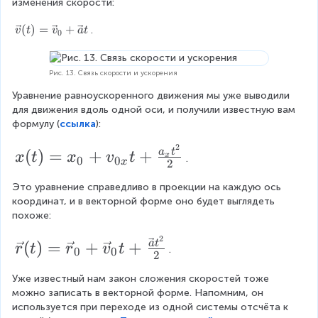
\l
\
v
изменения скорости:
\
a
v
a
t
e
i
v
_
\
}
c
\
(
)
=
+
.
v
t
v
a
t
e
0
0
m
v
v
v
c
=
\l
(
e
v
e
\f
t
c
Рис. 13. Связь скорости и ускорения
i
c
)
{
r
m
Уравнение равноускоренного движения мы уже выводили 
v
{
a
для движения вдоль одной оси, и получили известную вам 
}
it
формулу (
ссылка
):
r
c
(
s
t
}
{
2
x
(
)
=
+
+
a
t
_
x
t
x
v
t
x
)
.
0
0
x
2
}
\
(t
=
{
{
\
D
Это уравнение справедливо в проекции на каждую ось 
)
\
v
координат, и в векторной форме оно будет выглядеть 
\
el
=
e
D
похоже:
D
t
c
x
el
2
\
{
el
(
)
=
+
+
a
t
a
r
t
r
v
t
_
.
0
0
t
2
v
v
t
\
0
}
a
Уже известный нам закон сложения скоростей тоже 
e
a
_
v
+
можно записать в векторной форме. Напомним, он 
t
0
c
t
e
используется при переходе из одной системы отсчёта к 
v
+