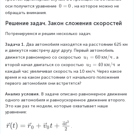
{
\
0
0
=
0
v
оси получится уравнение 
, на которое можно не 
v
=
}
обращать внимания.
0
_
e
Решение задач. Закон сложения скоростей
{
c
т
Потренируемся и решим несколько задач.
{
\
t
a
Задача 1.
 Два автомобиля находятся на расстоянии 625 км 
e
и движутся навстречу друг другу. Первый автомобиль 
}
x
u
=
60
км
/
ч
движется равномерно со скоростью 
, а 
u
1
t
t
_
u
=
40
км
/
ч
второй начал двигаться со скоростью 
 и 
u
{
2
^
1
_
каждый час увеличивал скорость на 10 км/ч. Через какое 
о
=
2
2
время и на каком расстоянии от начального положения 
т
6
=
первого автомобиля они встретятся?
н
}
0
4
с.
\
{
Анализ условия.
 В задаче описано равномерное движение 
0
о
,
одного автомобиля и равноускоренное движение второго. 
\
.
2
{
Это как раз те модели, которые охватывает наше 
,
}
}
к
уравнение:
{
}
м
к
+
2
/
\
(
)
=
+
+
a
t
м
r
t
r
v
t
\
.
0
0
2
ч
/
v
v