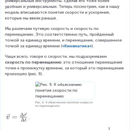
2
y
{
универсальные инструменты, сделав его тоже более 
\
-
_
r
удобным и универсальным. Теперь посмотрим, как в нашу 
ri
x
2
}
модель вписываются понятия скорости и ускорения, 
g
_
-
|
которые мы ввели раньше.
h
1
y
=
t|
Мы различали путевую скорость и скорость по 
=
_
\
=
перемещению. Это соответственно путь, пройденный 
\
1
s
\
точкой за единицу времени, и перемещение, совершенное 
D
=
q
s
точкой за единицу времени (
«Кинематика»
).
el
\
r
q
t
D
t
Чаще всего, говоря о скорости, мы подразумеваем 
r
a
el
{
скорость по перемещению
: это отношение перемещения 
t
x
t
\
точки к промежутку времени, за который это перемещение 
{
a
D
произошло (рис. 9).
\
y
el
D
t
el
a
t
x
a
^
Рис. 9. К объяснению понятия скорости
x
2
по перемещению
^
}
Δ
\
=
r
2
=
v
.
Δ
t
+
|
v
\
\
1