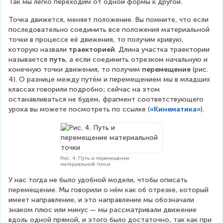
(
(
Так мы легко переходим от одной формы к другой.
r
t
t
(
Точка движется, меняет положение. Вы помните, что если 
)
)
t
последовательно соединить все положения материальной 
)
точки в процессе её движения, то получим кривую, 
которую назвали 
траекторией
. Длина участка траектории 
называется 
путь
, а если соединить отрезком начальную и 
конечную точки движения, то получим 
перемещение 
(рис. 
4). О разнице между путём и перемещением мы в младших 
классах говорили подробно; сейчас на этом 
останавливаться не будем, фрагмент соответствующего 
урока вы можете посмотреть по ссылке (
«Кинематика»
).
Рис. 4. Путь и перемещение
материальной точки
У нас тогда не было удобной модели, чтобы описать 
перемещение. Мы говорили о нём как об отрезке, который 
имеет направление, и это направление мы обозначали 
знаком плюс или минус — мы рассматривали движение 
вдоль одной прямой, и этого было достаточно, так как при 