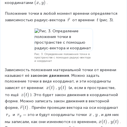
v
(
(
,
)
координатами
.
x
y
,
0
e
x
z
)
c
Положение точки в любой момент времени определяется 
,
)
r
y
\
\
зависимостью радиус-вектора 
 от времени 
(рис. 3).
r
t
)
v
\
e
t
c
r
Рис. 3. Определение положения точки в
пространстве с помощью радиус-вектора
и координат
Зависимость положения материальной точки от времени 
называют её 
законом движения
. Можно задать 
положение точки в виде координат, и эти координаты 
x
(
)
y
(
)
зависят от времени: 
,
 (и, если в пространстве, 
x
t
y
t
(
(
z
(
)
то ещё 
). Это будет закон движения в координатной 
z
t
t
t
(
форме. Можно записать закон движения в векторной 
)
)
t
\
(
)
форме,
. Причём проекции вектора на оси координат 
r
t
)
v
r
r
\
\
 и 
— это и будут координаты точки 
,
, и для них 
r
r
x
y
x
y
e
_
_
\
\
x
(
)
y
(
)
мы записали, как они изменяются со временем,
,
. 
x
t
y
t
c
x
y
x
y