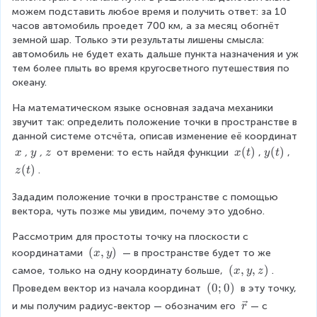
можем подставить любое время и получить ответ: за 10 
часов автомобиль проедет 700 км, а за месяц обогнёт 
земной шар. Только эти результаты лишены смысла: 
автомобиль не будет ехать дальше пункта назначения и уж 
тем более плыть во время кругосветного путешествия по 
океану.
На математическом языке основная задача механики 
звучит так: определить положение точки в пространстве в 
данной системе отсчёта, описав изменение её координат 
\
\
\
x
(
)
y
(
)
,
,
 от времени: то есть найдя функции 
,
,
x
y
z
x
t
y
t
\
\
\
(
(
z
(
)
.
z
t
x
y
z
t
t
(
)
)
Зададим положение точки в пространстве с помощью 
t
вектора, чуть позже мы увидим, почему это удобно.
)
Рассмотрим для простоты точку на плоскости с 
(
(
,
)
координатами 
 — в пространстве будет то же 
x
y
x
(
(
,
,
)
самое, только на одну координату больше, 
. 
x
y
z
,
x
(
(
0
;
0
)
Проведем вектор из начала координат 
 в эту точку, 
y
,
0
\
и мы получим радиус-вектор — обозначим его 
— с 
r
)
y
;