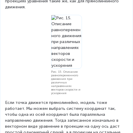
v
проекциях уравнения такие же, как для прямолинейного 
\
т
^
e
движения.
\
v
2
t
c
e
e
}
{
x
c
{
v
t
{
2
{
}
v
о
}
}
т
}
н
{
_
З
\
е
0
Рис. 15. Описание
D
м
t
равнопеременного
л
движения при
el
различных
+
и
направлениях
t
векторов скорости и
}
\f
ускорения
}
a
r
Если точка движется прямолинейно, модель тоже 
=
t
работает. Мы можем выбрать систему координат так, 
\
a
чтобы одна из осей координат была параллельна 
}
v
c
направлению движения. Тогда записанное изначально в 
e
{
векторном виде уравнение в проекции на одну ось даст 
c
простой одномерный случай, а в проекции на остальные 