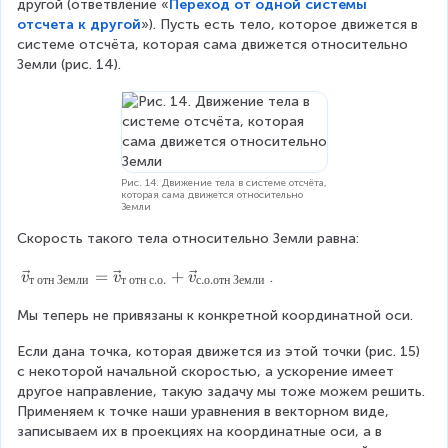
\
{
другой (ответвление «
Переход от одной системы
}
c
\
_
t
отсчета к другой
»). Пусть есть тело, которое движется в 
r
v
v
{
системе отсчёта, которая сама движется относительно 
o
e
}
Земли (рис. 14).
}
0
c
0
(t
{
{
x
}
a
)
\
}
}
\f
=
D
t
t
r
\
el
+
Рис. 14. Движение тела в системе отсчёта,
a
которая сама движется относительно
v
t
Земли
\f
c
e
a
Скорость такого тела относительно Земли равна:
r
{
c
t
a
\
\
=
+
.
v
v
v
т
отн
Земли
т
отн
с
.
о
.
с
.
о
.
отн
Земли
{
}
c
v
D
r
Мы теперь не привязаны к конкретной координатной оси.
e
{
el
c
}
a
Если дана точка, которая движется из этой точки (рис. 15) 
{
t
_
с некоторой начальной скоростью, а ускорение имеет 
v
_
a
другое направление, такую задачу мы тоже можем решить. 
}
0
x
Применяем к точке наши уравнения в векторном виде, 
\
_
+
записываем их в проекциях на координатные оси, а в 
t
{