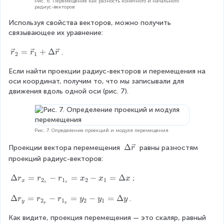
Рис. 6. Перемещение как разность конечного и начального
радиус-векторов
S
}
Используя свойства векторов, можно получить 
=
связывающее их уравнение:
\
D
\
=
+
Δ
.
r
r
r
2
1
el
v
t
Если найти проекции радиус-векторов и перемещения на 
e
a
оси координат, получим то, что мы записывали для 
c
\
движения вдоль одной оси (рис. 7).
{
v
r
e
}
c
_
{
2
Рис. 7. Определение проекций и модуля перемещения
r
=
\
Δ
Проекции вектора перемещения 
 равны разностям 
r
}
\
D
проекций радиус-векторов:
=
v
el
\
e
t
\
Δ
=
−
=
−
=
Δ
;
r
r
r
x
x
x
v
2
1
2
1
c
x
x
x
a
D
e
{
\
el
\
Δ
=
−
=
−
=
Δ
.
c
r
r
r
y
y
y
2
1
2
1
r
y
y
y
v
t
D
{
}
e
a
Как видите, проекция перемещения — это скаляр, равный 
el
r
_