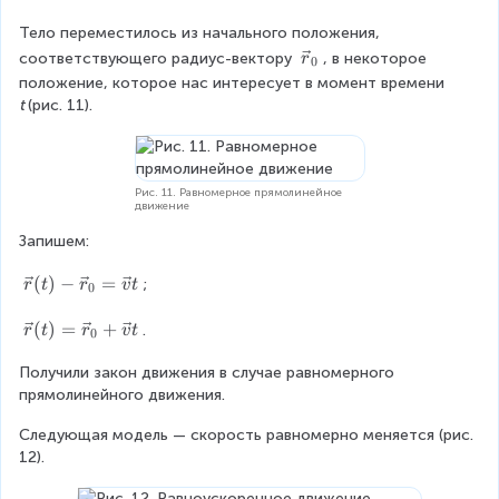
i
D
Тело переместилось из начального положения, 
el
m
t
\
соответствующего радиус-вектору 
, в некоторое 
r
0
it
a
v
положение, которое нас интересует в момент времени 
\
e
s
t 
(рис. 11).
v
c
_
e
r
{
c
_
r
0
\
Рис. 11. Равномерное прямолинейное
движение
=
D
\
Запишем:
v
el
e
\
(
)
−
=
;
r
t
r
v
t
t
0
c
v
a
v
e
\
(
)
=
+
.
r
t
r
v
t
0
t
c
v
t
{
Получили закон движения в случае равномерного 
e
\
r
прямолинейного движения.
c
ri
}
{
Следующая модель — скорость равномерно меняется (рис. 
(
r
g
12).
t
}
h
)
(