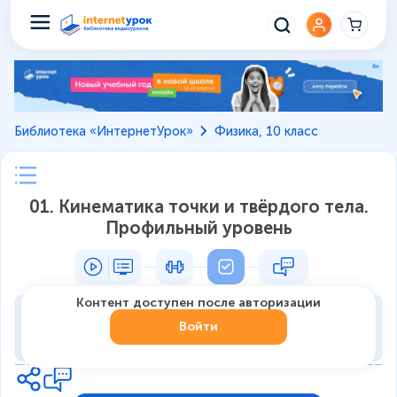
Библиотека «ИнтернетУрок»
Физика, 10 класс
01. Кинематика точки и твёрдого тела.
Профильный уровень
Контент доступен после авторизации
Тренировка
Войти
0
из
7
1