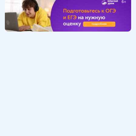
Обучение
ИнтернетУрок
Помощь
© ИнтернетУрок, 2009-
2026
8 (800) 775-41-21
info@interneturok.ru
101 000, г. Москва а/я 711 ООО «ИНТЕРДА»