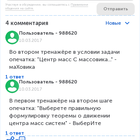
Участвуя в обсуждении, вы соглашаетесь c
Правилами
Отправить
общения на сайте.
4
комментария
Новые
Пользователь - 988620
10.03.2017
Во втором тренажёре в условии задачи 
опечатка: "Центр масс C массовика..." - 
маХовика
1 ответ
Пользователь - 988620
10.03.2017
В первом тренажёре на втором шаге 
опечатка: "Выберете правильную 
формулировку теоремы о движении 
центра масс систем" - ВыберИте
1 ответ