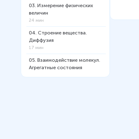
03
.
Измерение физических
величин
24 мин
04
.
Строение вещества.
Диффузия
17 мин
05
.
Взаимодействие молекул.
Агрегатные состояния
вещества
18 мин
06
.
Кинематика
34 мин
07
.
Взаимодействие тел. Сила.
Масса
21 мин