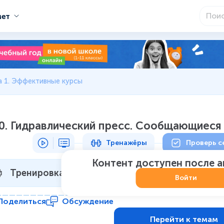
мет
а 1. Эффективные курсы
0. Гидравлический пресс. Сообщающиеся 
Тренажёры
Проверь с
Контент доступен после 
Тренировка 1
Не начат
:
0
из
7
Войти
Поделиться
Обсуждение
Перейти к темам