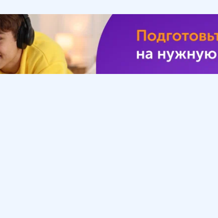
Урок
Помощь
Обратиться в поддержку
ософия
Вопросы и ответы
Инструкция по работе
с системой