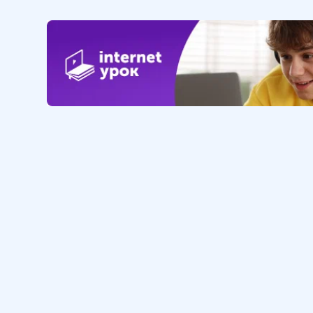
Обучение
Интернет
Личный кабинет
О нас
Библиотека уроков
Наша фил
Домашняя школа
О школе