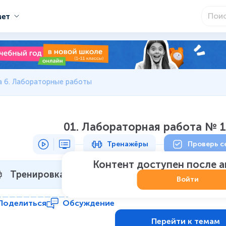
мет
а 6. Лабораторные работы
01. Лабораторная работа № 1
Тренажёры
Проверь с
Контент доступен после 
Тренировка 1
Не начат
:
0
из
7
Войти
Поделиться
Обсуждение
Перейти к темам