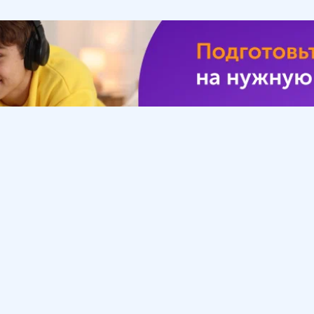
Урок
Помощь
Обратиться в поддержку
ософия
Вопросы и ответы
Инструкция по работе
с системой