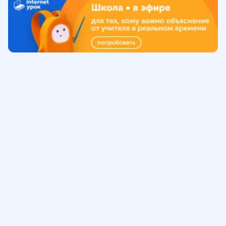
Обучение
ИнтернетУрок
Помощь
© ИнтернетУрок, 2009-
2026
8 (800) 775-41-21
info@interneturok.ru
101 000, г. Москва а/я 711 ООО «ИНТЕРДА»