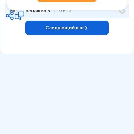
Тренажёр 3
0
из
2
Следующий шаг