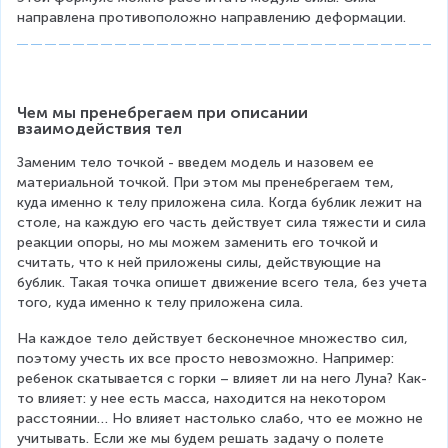
~
направлена противоположно направлению деформации.
o
Н
t
/
с
Δ
м
x
Чем мы пренебрегаем при описании 
взаимодействия тел
Заменим тело точкой - введем модель и назовем ее 
материальной точкой. При этом мы пренебрегаем тем, 
куда именно к телу приложена сила. Когда бублик лежит на 
столе, на каждую его часть действует сила тяжести и сила 
реакции опоры, но мы можем заменить его точкой и 
считать, что к ней приложены силы, действующие на 
бублик. Такая точка опишет движение всего тела, без учета 
того, куда именно к телу приложена сила.
На каждое тело действует бесконечное множество сил, 
поэтому учесть их все просто невозможно. Например: 
ребенок скатывается с горки – влияет ли на него Луна? Как-
то влияет: у нее есть масса, находится на некотором 
расстоянии… Но влияет настолько слабо, что ее можно не 
учитывать. Если же мы будем решать задачу о полете 