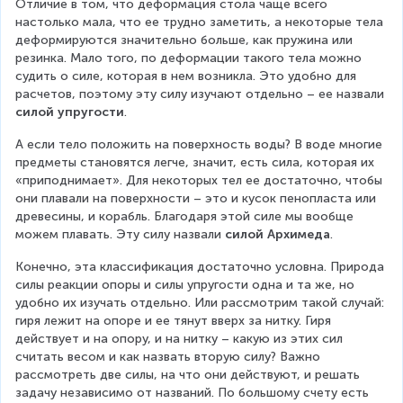
Отличие в том, что деформация стола чаще всего 
настолько мала, что ее трудно заметить, а некоторые тела 
деформируются значительно больше, как пружина или 
резинка. Мало того, по деформации такого тела можно 
судить о силе, которая в нем возникла. Это удобно для 
расчетов, поэтому эту силу изучают отдельно – ее назвали 
силой упругости
.
А если тело положить на поверхность воды? В воде многие 
предметы становятся легче, значит, есть сила, которая их 
«приподнимает». Для некоторых тел ее достаточно, чтобы 
они плавали на поверхности – это и кусок пенопласта или 
древесины, и корабль. Благодаря этой силе мы вообще 
можем плавать. Эту силу назвали 
силой Архимеда
.
Конечно, эта классификация достаточно условна. Природа 
силы реакции опоры и силы упругости одна и та же, но 
удобно их изучать отдельно. Или рассмотрим такой случай: 
гиря лежит на опоре и ее тянут вверх за нитку. Гиря 
действует и на опору, и на нитку – какую из этих сил 
считать весом и как назвать вторую силу? Важно 
рассмотреть две силы, на что они действуют, и решать 
задачу независимо от названий. По большому счету есть 