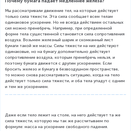
т
Почему бумага падает медленнее железа?
\
d
c
т
м
c
o
a
я
Мы рассматривали движение тел, на которые действует 
}
d
t
n
ж
только сила тяжести. Эта сила сообщает всем телам 
{
o
F
c
е
одинаковое ускорение. Но не всегда действием остальных 
с
t
}
el
с
сил можно пренебречь. Например, при определенной 
^
g
{
N
т
форме тела существенной становится сила сопротивления 
2
N
\
и
воздуха. Возьмем железный шарик и скомканный лист 
}
\
c
}
бумаги такой же массы. Силы тяжести на них действуют 
c
d
}
одинаковые, но на бумагу дополнительно действует 
d
o
сопротивление воздуха, которым пренебречь нельзя, и 
o
t
поэтому бумага движется с другим ускорением. Если 
t
F
бросить железо и бумагу в безвоздушном пространстве, 
m
}
то можно снова рассматривать ситуацию, когда на тело 
}
{
действует только сила тяжести, и оба тела упадут с одним 
\
\
и тем же ускорением.
ri
c
g
a
h
n
t)
c
el
Даже если тело лежит на столе, на него действует та же 
N
сила тяжести, которую мы так же рассчитываем по 
\
формуле: масса на ускорение свободного падения. 