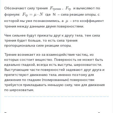
F
F
Обозначают силу трения 
, 
 и вычисляют по 
F
F
трения
тр
_
_
F
=
⋅
формуле: 
 где 
N
 – сила реакции опоры, с 
F
μ
N
тр
{
{
_
\
которой мы уже познакомились, а 
 - это коэффициент 
μ
т
т
{
m
трения между данными двумя поверхностями.
р
р
т
u
е
}
р
Чем сильнее будут прижаты друг к другу тела, тем сила 
н
}
трения будет больше, то есть сила трения 
и
=
пропорциональна силе реакции опоры.
я
\
}
m
Трение возникает из-за взаимодействия частиц, из 
u
которых состоит вещество. Поверхность не может быть 
\
идеально гладкой, всегда есть выступы, шероховатости. 
c
Выступающие части поверхностей задевают друг друга и 
d
препятствуют движению тела. именно поэтому для 
o
движения по гладким (полированным) поверхностям 
t
требуется прикладывать меньшую силу, чем для движения 
N
по шероховатым.