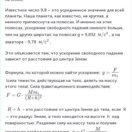
2
Известное число 9,8 – это усредненное значение для всей 
планеты. Наша планета, как известно, не круглая, а 
немного приплюснута на полюсах. И именно на этих 
полюсах, ускорение свободного падения немного больше, 
2
м
м
/
с
чем на других широтах: на полюсах g = 9,832 
, а на 
/
2
м
м
/
с
экваторе - 9,78 
.
с
/
^
Это объясняется тем, что ускорение свободного падения 
с
2
зависит от расстояния до центра Земли.
^
2
g
F
=
Формула, по которой можно найти ускорение: 
g
m
=
т
 (сила тяжести, действующая на тело, делить на массу 
\
этого тела). Сила гравитационного взаимодействия: 
L
M
m
F
a
т
=
⋅
.
F
G
2
(
+
)
R
h
=
r
G
g
R
+
 - это расстояние от центра Земли до тела, если 
R
R
h
\
e
+
c
 – это радиус Земли, а тело находится на высоте 
h
 над 
\f
h
d
поверхностью. Разделим силу на массу тела и получим 
r
ot
a
g
M
=
⋅
ускорение свободного падения: 
.