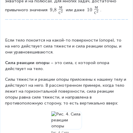
2
экваторе и на полюсах. Для многих задач, достаточно 
r
\
\
м
м
}
9
1
g
9
,
8
10
привычного значения 
 или даже 
.
f
f
2
2
с
с
{
0
e
r
r
,
~
\
a
a
}
\
f
c
c
8
L
r
{
{
~
a
a
Если тело покоится на какой-то поверхности (опоре), то 
м
м
\
r
c
на него действует сила тяжести и сила реакции опоры, и 
}
}
L
g
{
они уравновешиваются.
{
{
a
e
м
с
с
r
\
}
Сила реакции опоры
 – это сила, с которой опора 
^
^
g
f
{
действует на тело.
2
2
e
r
с
}
}
\
a
Силы тяжести и реакции опоры приложены к нашему телу и 
^
f
c
действуют на него. В рассмотренном примере, когда тело 
2
r
{
лежит на горизонтальной поверхности, сила реакции 
}
a
м
опоры равна силе тяжести, и направлена в 
c
}
противоположную сторону, то есть вертикально вверх:
{
{
м
с
}
^
{
2
с
}
Рис. 4. Сила