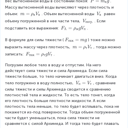
P
=
Вес вытесненной воды в состоянии покоя: 
. 
P
m
g
в
}
d
=
Массу вытесненной воды вычисляют через плотность и 
o
m
m
=
V
объем: 
. Объем вытесненной воды 
 равен 
m
ρ
V
V
в
в
в
t
_
=
_
V
объему погруженной в нее части тела, 
. Если 
V
g
погр
.
в
ρ
в
_
\
F
=
подставить все выражения: 
.
F
ρ
g
V
g
А
ж
п
_
{
c
_
в
п
d
А
F
=
В формуле для силы тяжести (
) тоже можно 
F
m
g
тяж
V
о
o
=
_
m
=
выразить массу через плотность, 
, тогда можно 
m
ρ
V
_
т
т
г
t
ρ
{
=
в
F
=
записать: 
.
F
ρ
g
V
р
тяж
т
т
V
_
т
ρ
_
.
ж
я
_
Погрузим любое тело в воду и отпустим. На него 
{
}
g
ж
т
действует сила тяжести и сила Архимеда. Если сила 
т
V
}
V
тяжести больше, то тело начинает двигаться вниз. Когда 
я
_
=
_
ж
V
=
тело погружено в воду полностью, 
, сравнение 
V
V
п
т
п
m
т
}
_
силы тяжести и силы Архимеда сводится к сравнению 
g
=
п
плотностей тела и жидкости. То есть тело тонет, когда 
ρ
=
его плотность больше плотности жидкости. А если 
_
V
плотность тела меньше, то тело будет всплывать, пока не 
т
_
покажется из-под поверхности. Тогда объем погруженной 
g
т
части будет уменьшаться, пока сила тяжести не 
V
сравняется с силой Архимеда. И тогда тело будет плавать 