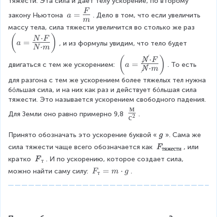
o
тяжести. Эта сила и дает телу ускорение, по второму 
t
a
F
=
закону Ньютона 
. Дело в том, что если увеличить 
a
к
m
=
массу тела, сила тяжести увеличится во столько же раз 
г
\
(
)
⋅
\l
^
N
F
L
=
, и из формулы увидим, что тело будет 
a
⋅
ef
N
m
{
a
t(
-
(
)
⋅
\l
r
N
F
=
двигаться с тем же ускорением: 
. То есть 
a
a
2
⋅
ef
g
N
m
=
}
t(
e
для разгона с тем же ускорением более тяжелых тел нужна 
\
a
\f
бόльшая сила, и на них как раз и действует бόльшая сила 
L
=
r
тяжести. Это называется ускорением свободного падения. 
a
\
a
м
\
Для Земли оно равно примерно 9,8 
.
r
2
L
с
c
L
g
a
{
a
\
e
Принято обозначать это ускорение буквой «
». Сама же 
g
r
F
r
p
\f
g
\
}
сила тяжести чаще всего обозначается как 
, или 
F
g
тяжести
m
r
e
p
{
e
\
кратко 
. И по ускорению, которое создает сила, 
F
т
b
a
\f
m
m
\
p
F
=
⋅
можно найти саму силу: 
.
F
m
g
g
c
т
r
b
}
f
m
_
{
a
{
r
b
т
N
c
F
a
F
=
\
{
_
c
_
m
c
\
{
{