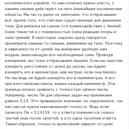
космического корабля, то нам конечно нужно учесть, с 
какими силами действуют на него ближайшие космические 
объекты. Мы часто даже не замечаем, что отбрасываем: 
всё, кроме того, что считаем существенным для движения 
тела. Для ребенка на санках это взаимодействие с Землей 
(сила тяжести) и с поверхностью (сила реакции опоры и 
сила трения). В некоторых задачах сразу говорится 
пренебречь какими-то силами, влияниями на тело. Поэтому 
в зависимости от целей, мы выбираем удобную нам 
модель, включающую все необходимые силы. Проводя 
измерения, мы тоже отбрасываем лишнее. Если мы захотим 
измерить расстояние от дома до школы, мы будем 
измерять его в километрах, или метрах, если она близко. 
Но мы ведь не будем измерять его в миллиметрах. А вот 
при изготовлении ключа, важен каждый миллиметр. Эти 
границы можно сравнить с точностью записи числа. 
Например, число Пи для обычных задач мы принимаем 
равное 3,14. Это правильное значение, но округленное, так 
как нам не нужна максимальная точность. Ведь если 
записать Пи = 3,14159, то у ответа поменяется только 
третий знак после запятой, а это одна тысячная ответа. 
Таким образом, точность вычислений зависит от цели.