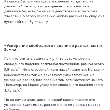
c
Казалось бы, при чем здесь ускорение, когда тело не 
d
движется? Так вот, это ускорение, с которым тело 
o
двигалось бы, если бы на него действовала только сила 
t
тяжести. По этому ускорению можно рассчитать силу, она 
m
F
=
⋅
будет той же: 
.
F
m
g
т
}
_
\
т
ri
=
g
m
«Ускорение свободного падения в разных частях 
h
\
Земли»
t)
c
d
\
Принято считать величину «
», то есть ускорение 
g
o
p
свободного падения, величиной постоянной, равной около 
t
m
2
м
м
/
с
9,8 
. Но с оговоркой: «для нашей планеты». На других 
g
b
/
небесных телах так же действуют силы тяготения, но 
g
с
ускорение свободного падения там отличается от нашего. 
^
Например, на Марсе ускорение свободного падения всего 
2
2
м
м
/
с
3,71 
.
/
Но на самом деле, даже на одной нашей планете это 
с
ускорение будет иметь разные значения в разных местах 
^
на Земле.