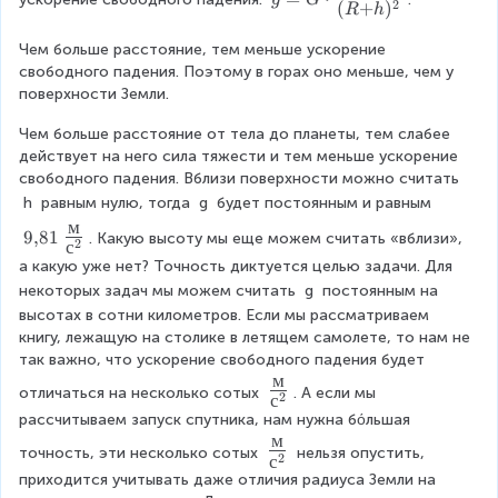
g
G
2
(
+
)
\
R
h
c
=
L
{
G
Чем больше расстояние, тем меньше ускорение 
ar
F
\
свободного падения. Поэтому в горах оно меньше, чем у 
g
}
c
поверхности Земли.
e
{
d
\f
m
ot
Чем больше расстояние от тела до планеты, тем слабее 
ra
_
\
действует на него сила тяжести и тем меньше ускорение 
c
т
L
свободного падения. Вблизи поверхности можно считать 
{
}
ar
h
 равным нулю, тогда 
g
 будет постоянным и равным 
M
g
м
9
m
e
9
,
81
. Какую высоту мы еще можем считать «вблизи», 
2
с
{
_т
\f
а какую уже нет? Точность диктуется целью задачи. Для 
,
}
ra
некоторых задач мы можем считать 
g
 постоянным на 
}
{(
c
высотах в сотни километров. Если мы рассматриваем 
8
R
{
книгу, лежащую на столике в летящем самолете, то нам не 
1
+
M
так важно, что ускорение свободного падения будет 
~
h)
}
м
\
\
^
{(
отличаться на несколько сотых 
. А если мы 
2
с
L
L
2
R
рассчитываем запуск спутника, нам нужна бόльшая 
a
a
}
+
м
\
r
r
точность, эти несколько сотых 
 нельзя опустить, 
h)
2
с
L
g
g
^
приходится учитывать даже отличия радиуса Земли на 
a
e
e