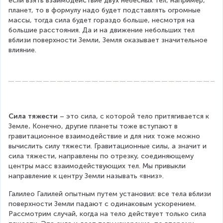
если взять взаимодействие двух небесных тел, например, 
R
t
o
-
планет, то в формулу надо будет подставлять огромные 
^
1
t
1
массы, тогда сила будет гораздо больше, несмотря на 
2
0
1
1
большие расстояния. Да и на движение небольших тел 
}
^
0
}
вблизи поверхности Земли, Земля оказывает значительное 
{
^
влияние.
-
{
1
-
1
9
}
}
~
~
Н
Н
\
Сила тяжести
 – это сила, с которой тело притягивается к 
c
Земле
.
 Конечно, другие планеты тоже вступают в 
d
гравитационное взаимодействие и для них тоже можно 
o
вычислить силу тяжести. Гравитационные силы, а значит и 
t
сила тяжести, направлены по отрезку, соединяющему 
м
центры масс взаимодействующих тел. Мы привыкли 
^
направление к центру Земли называть «вниз».
2
\
Галилео Галилей опытным путем установил: все тела вблизи 
c
поверхности Земли падают с одинаковым ускорением. 
d
Рассмотрим случай, когда на тело действует только сила 