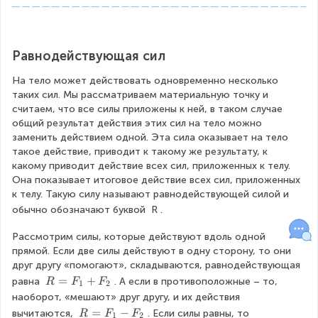
Равнодействующая сил
На тело может действовать одновременно несколько 
таких сил. Мы рассматриваем материальную точку и 
считаем, что все силы приложены к ней, в таком случае 
общий результат действия этих сил на тело можно 
заменить действием одной. Эта сила оказывает на тело 
такое действие, приводит к такому же результату, к 
какому приводит действие всех сил, приложенных к телу. 
Она показывает итоговое действие всех сил, приложенных 
к телу. Такую силу называют равнодействующей силой и 
обычно обозначают буквой 
R
.
Рассмотрим силы, которые действуют вдоль одной 
прямой. Если две силы действуют в одну сторону, то они 
друг другу «помогают», складываются, равнодействующая 
R
=
+
равна 
. А если в противоположные – то, 
R
F
F
1
2
=
наоборот, «мешают» друг другу, и их действия 
F
R
=
−
вычитаются, 
. Если силы равны, то 
R
F
F
1
2