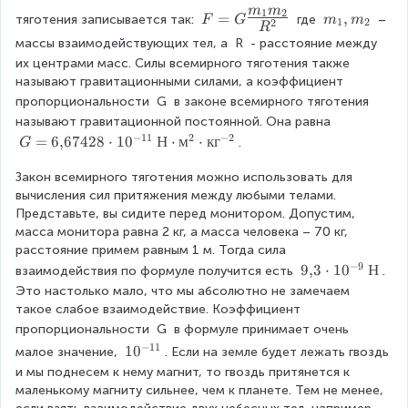
m
m
F
1
2
=
m
,
тяготения записывается так: 
 где 
 – 
F
G
m
m
1
2
2
R
=
_
массы взаимодействующих тел, а 
R
 - расстояние между 
G
1,
их центрами масс. Силы всемирного тяготения также 
\
m
называют гравитационными силами, а коэффициент 
L
_
пропорциональности 
G
 в законе всемирного тяготения 
a
2
r
называют гравитационной постоянной. Она равна 
g
−
11
2
−
2
G
=
6
,
67428
⋅
1
0
Н
⋅
м
⋅
к
г
.
G
e
=
\f
Закон всемирного тяготения можно использовать для 
6
r
вычисления сил притяжения между любыми телами. 
{
a
Представьте, вы сидите перед монитором. Допустим, 
,
c
масса монитора равна 2 кг, а масса человека – 70 кг, 
}
{
расстояние примем равным 1 м. Тогда сила 
6
m
−
9
7
9
9
,
3
⋅
1
0
Н
взаимодействия по формуле получится есть 
. 
_
4
{
Это настолько мало, что мы абсолютно не замечаем 
1
2
,
такое слабое взаимодействие. Коэффициент 
m
8
}
пропорциональности 
G
 в формуле принимает очень 
_
\
3
−
11
1
1
0
малое значение, 
. Если на земле будет лежать гвоздь 
2
c
\
0
и мы поднесем к нему магнит, то гвоздь притянется к 
}
d
c
^
маленькому магниту сильнее, чем к планете. Тем не менее, 
{
o
d
{