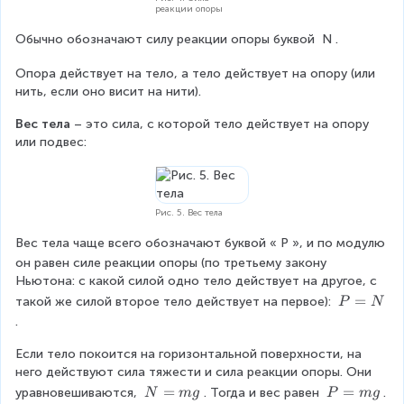
реакции опоры
^
2
Обычно обозначают силу реакции опоры буквой 
N
.
}
Опора действует на тело, а тело действует на опору (или 
нить, если оно висит на нити).
Вес тела
 – это сила, с которой тело действует на опору 
или подвес:
Рис. 5. Вес тела
Вес тела чаще всего обозначают буквой «
P
», и по модулю 
он равен силе реакции опоры (по третьему закону 
Ньютона: с какой силой одно тело действует на другое, с 
P
=
такой же силой второе тело действует на первое): 
P
N
=
.
N
Если тело покоится на горизонтальной поверхности, на 
него действуют сила тяжести и сила реакции опоры. Они 
N
=
P
=
уравновешиваются, 
. Тогда и вес равен 
.
N
m
g
P
m
g