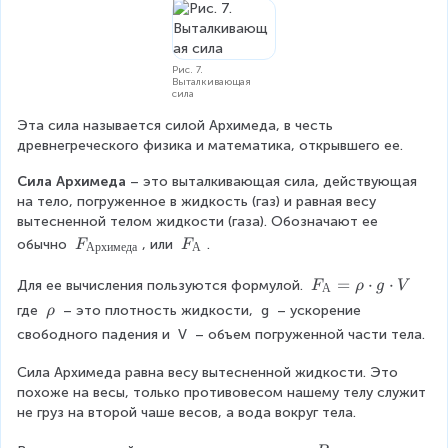
Рис. 7.
Выталкивающая
сила
Эта сила называется силой Архимеда, в честь 
древнегреческого физика и математика, открывшего ее.
Сила Архимеда
 – это выталкивающая сила, действующая 
на тело, погруженное в жидкость (газ) и равная весу 
вытесненной телом жидкости (газа). Обозначают ее 
F
F
обычно 
, или 
.
F
F
Архимеда
А
_
_
{
{
F
=
⋅
⋅
Для ее вычисления пользуются формулой. 
F
ρ
g
V
А
А
А
_
ρ
где 
 – это плотность жидкости, 
g
 – ускорение 
ρ
р
}
{
свободного падения и 
V
 – объем погруженной части тела.
х
А
и
}
Сила Архимеда равна весу вытесненной жидкости. Это 
м
=
похоже на весы, только противовесом нашему телу служит 
е
ρ
не груз на второй чаше весов, а вода вокруг тела.
д
\
а
c