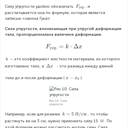
x
l
F
Силу упругости удобно обозначать 
, и 
F
упр
_
рассчитывается она по формуле, которая является 
{
записью «закона Гука»:
у
Сила упругости, возникающая при упругой деформации 
п
тела, пропорциональна величине деформации.
р
}
F
=
⋅
Δ
F
k
x
упр
_
k
 – это коэффициент жесткости материала, из которого 
{
Δ
Δ
изготовлено тело, а 
  - это разница между длиной
x
у
x
п
x
−
тела до и после деформации (
).
x
x
0
р
-
x
}
_
=
0
Рис.10. Сила
k
упругости
\
k
=
5
Н
/
см
Например, если для резинки 
, то чтобы 
k
c
=
растянуть ее на 3 см, нужно приложить силу 15 
Н
. По 
5
d
этой формуле можно рассчитать модуль силы. Сила 