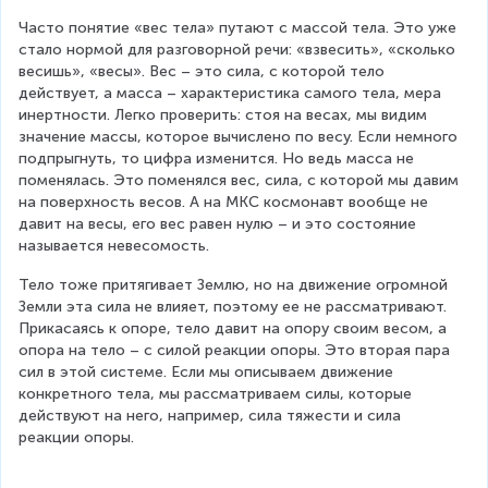
=
=
Часто понятие «вес тела» путают с массой тела. Это уже 
m
m
стало нормой для разговорной речи: «взвесить», «сколько 
g
g
весишь», «весы». Вес – это сила, с которой тело 
действует, а масса – характеристика самого тела, мера 
инертности. Легко проверить: стоя на весах, мы видим 
значение массы, которое вычислено по весу. Если немного 
подпрыгнуть, то цифра изменится. Но ведь масса не 
поменялась. Это поменялся вес, сила, с которой мы давим 
на поверхность весов. А на МКС космонавт вообще не 
давит на весы, его вес равен нулю – и это состояние 
называется невесомость.
Тело тоже притягивает Землю, но на движение огромной 
Земли эта сила не влияет, поэтому ее не рассматривают. 
Прикасаясь к опоре, тело давит на опору своим весом, а 
опора на тело – с силой реакции опоры. Это вторая пара 
сил в этой системе. Если мы описываем движение 
конкретного тела, мы рассматриваем силы, которые 
действуют на него, например, сила тяжести и сила 
реакции опоры.