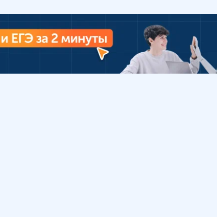
Урок
Помощь
Обратиться в поддержку
ософия
Вопросы и ответы
Инструкция по работе
с системой