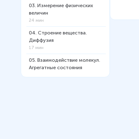
03
.
Измерение физических
величин
24 мин
04
.
Строение вещества.
Диффузия
17 мин
05
.
Взаимодействие молекул.
Агрегатные состояния
вещества
18 мин
06
.
Кинематика
34 мин
07
.
Взаимодействие тел. Сила.
Масса
21 мин