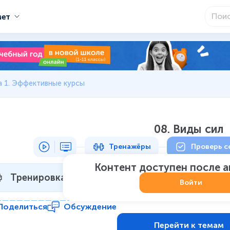
мет
а 1. Эффективные курсы
08. Виды сил
Тренажёры
Проверь с
Контент доступен после 
Тренировка 1
Не начат
:
0
из
7
Войти
Поделиться
Обсуждение
Перейти к темам