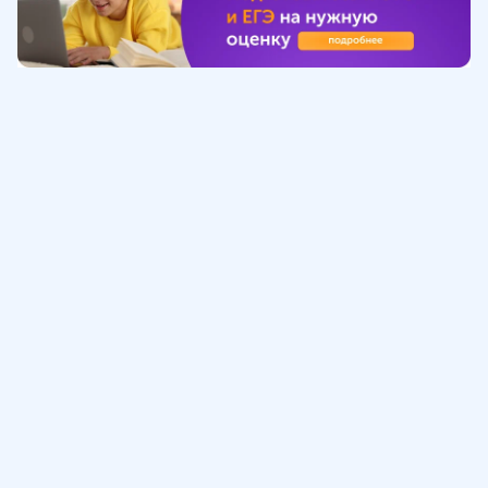
Обучение
ИнтернетУрок
Помощь
© ИнтернетУрок, 2009-
2026
8 (800) 775-41-21
info@interneturok.ru
101 000, г. Москва а/я 711 ООО «ИНТЕРДА»
Соглашение о пользовании сайтом
Сведения об образовательной программе