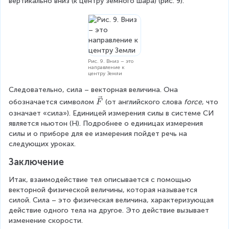
вертикально вниз (к центру земного шара) (рис. 9).
Рис. 9. Вниз – это
направление к
центру Земли
Следовательно, сила – векторная величина. Она 
\
обозначается символом
(от английского слова 
force
, что 
F
v
означает «сила»). Единицей измерения силы в системе СИ 
e
является ньютон (Н). Подробнее о единицах измерения 
c
силы и о приборе для ее измерения пойдет речь на 
{
следующих уроках.
F
Заключение
}
Итак, взаимодействие тел описывается с помощью 
векторной физической величины, которая называется 
силой. Сила – это физическая величина, характеризующая 
действие одного тела на другое. Это действие вызывает 
изменение скорости.