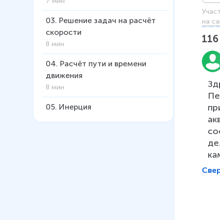
7 мин
Учас
03
.
Решение задач на расчёт
на са
скорости
116
8 мин
04
.
Расчёт пути и времени
движения
Зд
8 мин
Пе
пр
05
.
Инерция
ак
6 мин
со
06
.
Взаимодействие тел.
де
Масса
ка
6 мин
Све
07
.
Плотность
15 мин
08
.
Расчёт массы и объёма