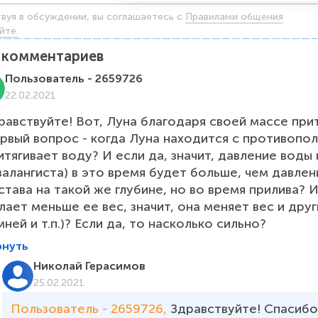
твуя в обсуждении, вы соглашаетесь c
Правилами общения
йте.
комментариев
Пользователь - 2659726
22.02.2021
равствуйте! Вот, Луна благодаря своей массе прит
рвый вопрос - когда Луна находится с противопо
итягивает воду? И если да, значит, давление воды 
валангиста) в это время будет больше, чем давлен
става на такой же глубине, но во время прилива? И
лает меньше ее вес, значит, она меняет вес и друг
мней и т.п.)? Если да, то насколько сильно?
рнуть
Николай Герасимов
25.02.2021
Пользователь - 2659726, 
Здравствуйте! Спасибо 