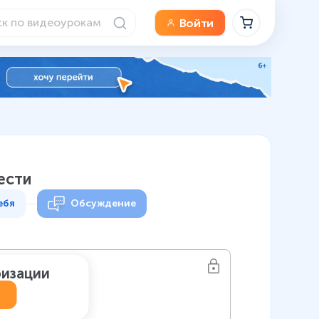
Войти
ести
ебя
Обсуждение
ризации