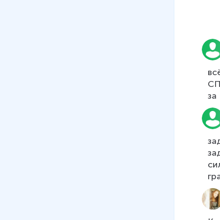
всё
СП
за
за
си
гр