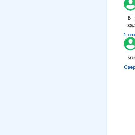
В 
за
1 от
мо
Све