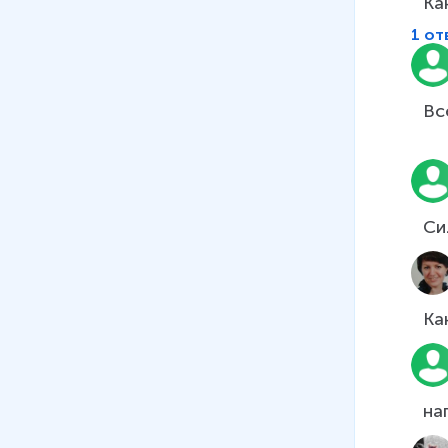
Ка
1 от
Вс
Сил
на