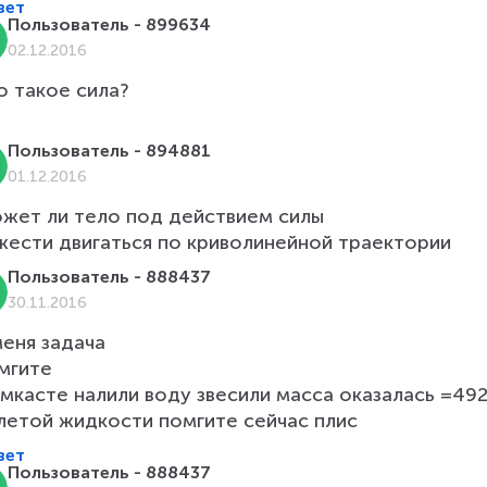
вет
Пользователь - 899634
02.12.2016
 такое сила?

Пользователь - 894881
01.12.2016
жет ли тело под действием силы

жести двигаться по криволинейной траектории
Пользователь - 888437
30.11.2016
еня задача

гите

ёмкасте налили воду звесили масса оказалась =492
вет
Пользователь - 888437