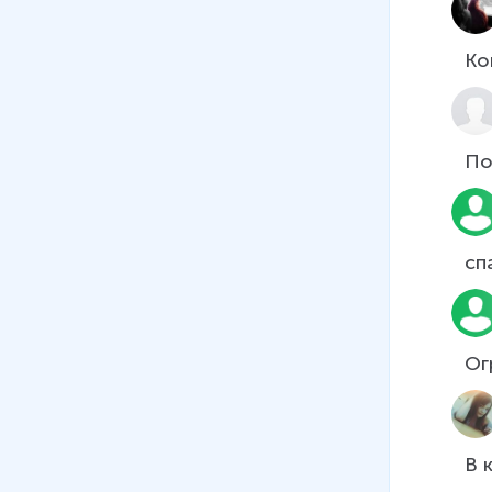
Ко
По
Ог
В 