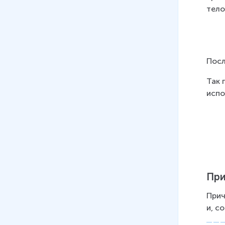
тело
Посл
Так 
испо
При
Прич
и, с