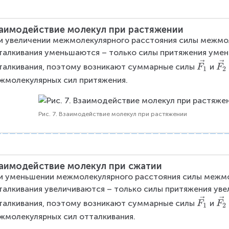
аимодействие молекул при растяжении
и увеличении межмолекулярного расстояния силы межмол
талкивания уменьшаются – только силы притяжения умен
\
\
талкивания, поэтому возникают суммарные силы
и
F
F
1
2
v
v
жмолекулярных сил притяжения.
e
e
c
c
{
{
Рис. 7. Взаимодействие молекул при растяжении
F
F
_
_
1
2
}
}
аимодействие молекул при сжатии
и уменьшении межмолекулярного расстояния силы межмо
талкивания увеличиваются – только силы притяжения уве
\
\
талкивания, поэтому возникают суммарные силы
и
F
F
1
2
v
v
жмолекулярных сил отталкивания.
e
e