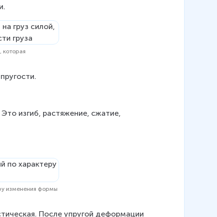
и.
, которая
пругости.
то изгиб, растяжение, сжатие, 
еру изменения формы
астическая. После упругой деформации 