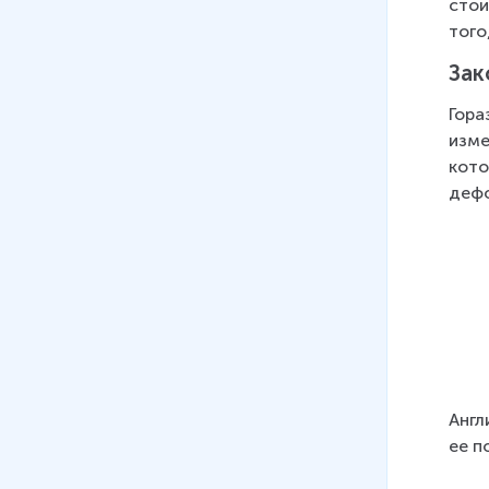
стои
того
Зак
Гора
изме
кото
дефо
Англ
ее п