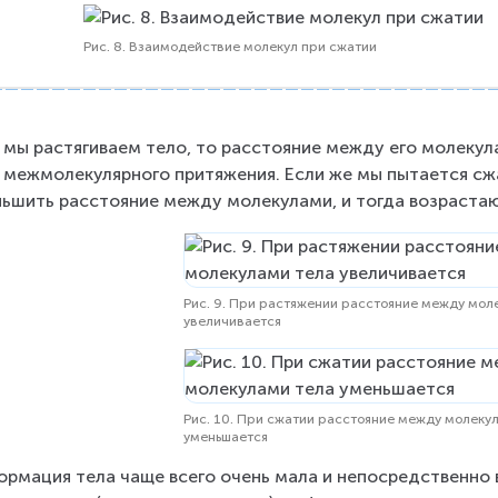
c
c
{
{
Рис. 8. Взаимодействие молекул при сжатии
F
F
_
_
1
2
}
}
 мы растягиваем тело, то расстояние между его молекула
 межмолекулярного притяжения. Если же мы пытается сж
ьшить расстояние между молекулами, и тогда возраста
Рис. 9. При растяжении расстояние между мол
увеличивается
Рис. 10. При сжатии расстояние между молеку
уменьшается
рмация тела чаще всего очень мала и непосредственно ви