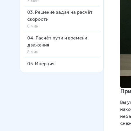
7 мин
03
.
Решение задач на расчёт
скорости
8 мин
04
.
Расчёт пути и времени
движения
8 мин
05
.
Инерция
6 мин
06
.
Взаимодействие тел.
Масса
При
6 мин
Вы у
07
.
Плотность
нахо
15 мин
неба
снеж
08
.
Расчёт массы и объёма