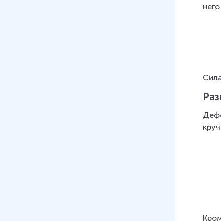
него
Сила
Раз
Дефо
круч
Кром