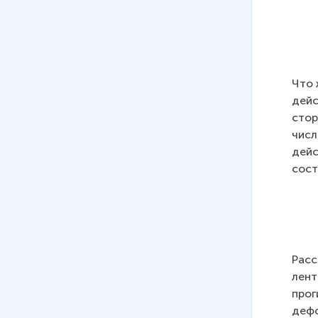
тела
4 мин
09
.
Сила. Сила тяжести
5 мин
Что 
10
.
Сила упругости
дейс
8 мин
стор
числ
11
.
Вес тела
дейс
4 мин
сост
12
.
Единицы силы.
Динамометр
13 мин
13
.
Сложение сил
Расс
18 мин
лент
прог
14
.
Сила трения
дефо
12 мин