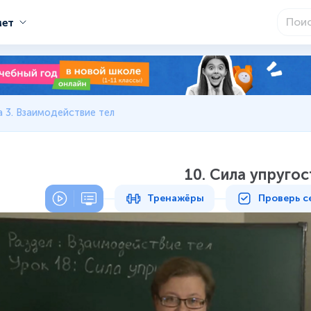
мет
 3. Взаимодействие тел
10. Сила упругос
Тренажёры
Проверь с