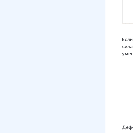
Если
сила
умен
Дефо