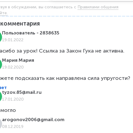
твуя в обсуждении, вы соглашаетесь c
Правилами общения
йте.
комментария
Пользователь - 2838635
19.01.2022
асибо за урок! Ссылка за Закон Гука не активна.
Мария Мария
19.02.2020
жете подсказать как направлена сила упругости?
вет
tyzov.85@mail.ru
17.01.2020
могло
arogonov2006@gmail.com
08.12.2019