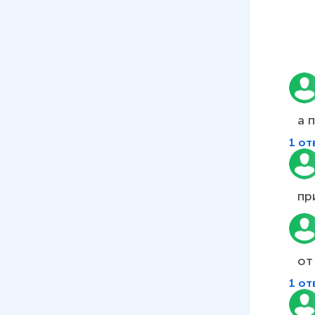
а 
1 от
от
1 от