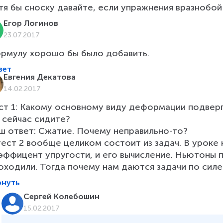
тя бы сноску давайте, если упражнения вразнобой
Егор Логинов
23.07.2017
рмулу хорошо бы было добавить.
вет
Евгения Декатова
14.02.2017
ст 1: Какому основному виду деформации подверг
 сейчас сидите?

ш ответ: Сжатие. Почему неправильно-то? 

тест 2 вообще целиком состоит из задач. В уроке 
эффицент упругости, и его вычисление. Ньютоны п
оходили. Тогда почему нам даются задачи по силе 
рнуть
Сергей Колебошин
15.02.2017