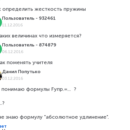
к определить жесткость пружины
Пользователь - 932461
11.12.2016
Пользователь - 874879
06.12.2016
Данил Попутько
03.12.2016
 понимаю формулы Fупр.=...  ? 

?

не знаю формулу "абсолютное удлинение".
вет