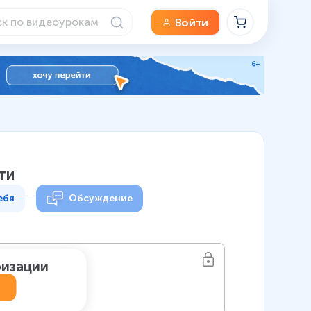
Войти
ти
ебя
Обсуждение
ризации