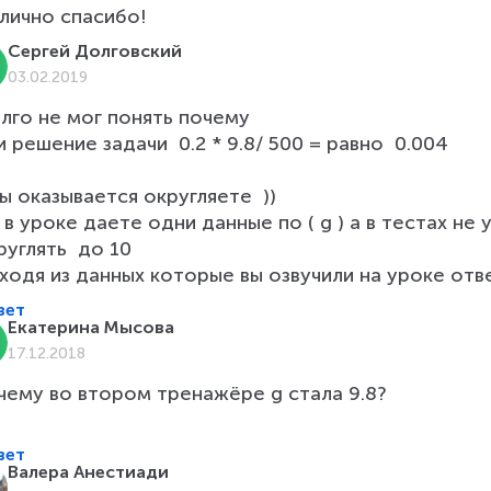
лично спасибо!
Сергей Долговский
03.02.2019
лго не мог понять почему 

и решение задачи  0.2 * 9.8/ 500 = равно  0.004

вы оказывается округляете  ))

 в уроке даете одни данные по ( g ) а в тестах не
руглять  до 10 

ходя из данных которые вы озвучили на уроке отве
вет
Екатерина Мысова
17.12.2018
чему во втором тренажёре g стала 9.8?

вет
Валера Анестиади