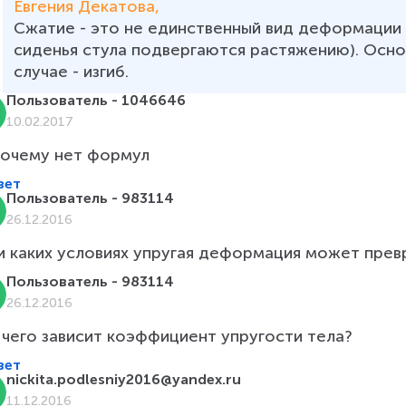
Евгения Декатова, 
Сжатие - это не единственный вид деформации 
сиденья стула подвергаются растяжению). Осн
случае - изгиб. 
Пользователь - 1046646
10.02.2017
почему нет формул 
вет
Пользователь - 983114
26.12.2016
Пользователь - 983114
26.12.2016
 чего зависит коэффициент упругости тела?
вет
nickita.podlesniy2016@yandex.ru
11.12.2016