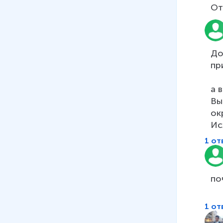
тела
От
4 мин
09
.
Сила. Сила тяжести
5 мин
До
пр
10
.
Сила упругости
8 мин
а 
Вы
11
.
Вес тела
ок
4 мин
Ис
12
.
Единицы силы.
1 от
Динамометр
13 мин
13
.
Сложение сил
по
18 мин
1 от
14
.
Сила трения
12 мин