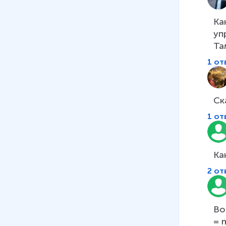
Ка
уп
Та
1 от
Ск
1 от
Ка
2 от
Во
= m