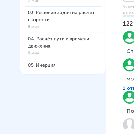
7 мин
Учас
03
.
Решение задач на расчёт
на са
скорости
122
8 мин
04
.
Расчёт пути и времени
движения
Сп
8 мин
05
.
Инерция
6 мин
мо
06
.
Взаимодействие тел.
1 от
Масса
6 мин
По
07
.
Плотность
15 мин
08
.
Расчёт массы и объёма