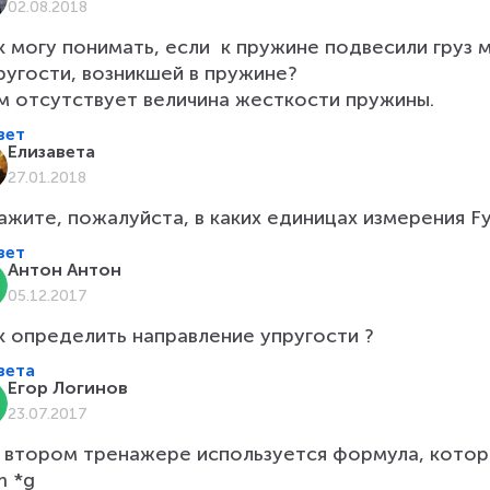
02.08.2018
к могу понимать, если  к пружине подвесили груз м
ругости, возникшей в пружине?

м отсутствует величина жесткости пружины.
вет
Елизавета
27.01.2018
ажите, пожалуйста, в каких единицах измерения Fу
вет
Антон Антон
05.12.2017
к определить направление упругости ?
вета
Егор Логинов
23.07.2017
 втором тренажере используется формула, котора
 *g
