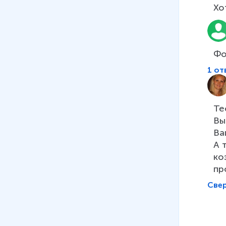
Хо
Фо
1 от
Те
Вы
Ва
А 
ко
пр
Све