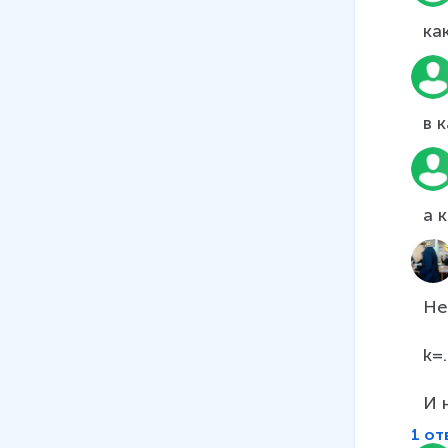
ка
Не
k=...
И 
1 от