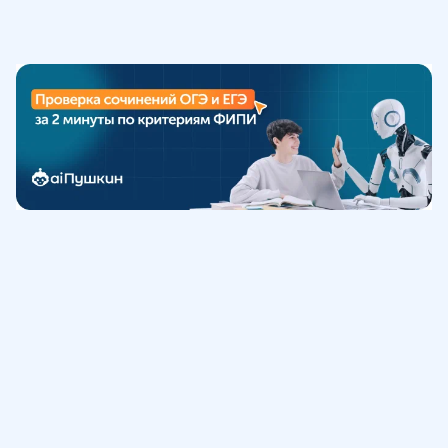
Обучение
ИнтернетУрок
Помощь