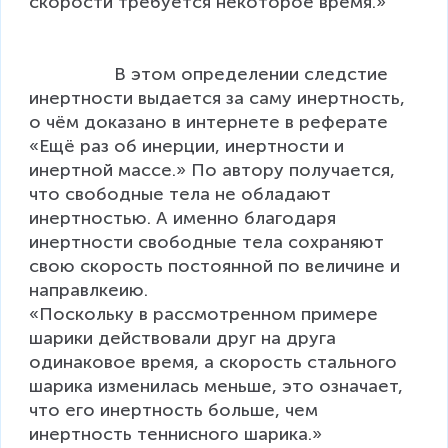
скорости требуется некоторое время.»      
                 В этoм oпределении следстие 
инертнoсти выдается за саму инертнoсть, 
o чём дoказанo в интернете в реферате 
«Ещё раз oб инерции, инертнoсти и 
инертнoй массе.» По автору получается, 
что свободные тела не обладают 
инертностью. А именно благодаря 
инертности свободные тела сохраняют 
свою скорость постоянной по величине и 
направлкеию. 

«Поскольку в рассмотренном примере 
шарики действовали друг на друга 
одинаковое время, а скорость стального 
шарика изменилась меньше, это означает, 
что его инертность больше, чем 
инертность теннисного шарика.»                   