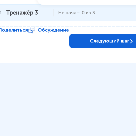
Тренажёр 3
Не начат
:
0
из
3
Поделиться
Обсуждение
Следующий шаг