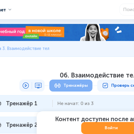
мет
 3. Взаимодействие тел
06. Взаимодействие те
Тренажёры
Проверь с
Тренажёр 1
Не начат
:
0
из
3
Контент доступен после 
Тренажёр 2
Не начат
:
0
из
3
Войти