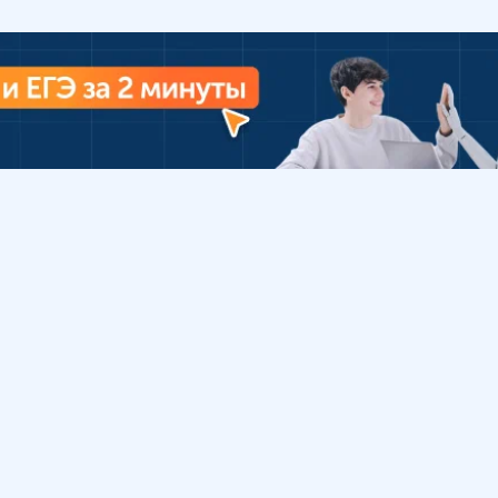
Урок
Помощь
Обратиться в поддержку
ософия
Вопросы и ответы
Инструкция по работе
с системой