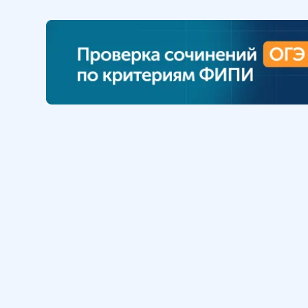
Обучение
Интернет
Личный кабинет
О нас
Библиотека уроков
Наша фил
Домашняя школа
О школе