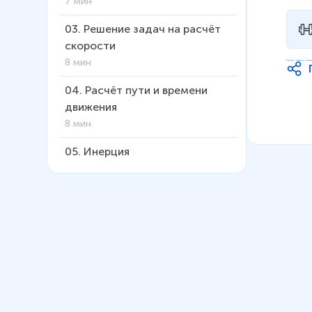
7 мин
03
.
Решение задач на расчёт
скорости
8 мин
04
.
Расчёт пути и времени
движения
8 мин
05
.
Инерция
6 мин
06
.
Взаимодействие тел.
Масса
6 мин
07
.
Плотность
15 мин
08
.
Расчёт массы и объёма