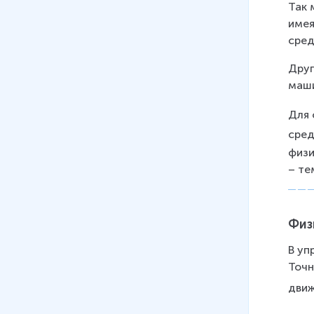
Так 
имея
сред
Друг
маши
Для 
сре
физи
– те
Физ
В уп
Точн
движ