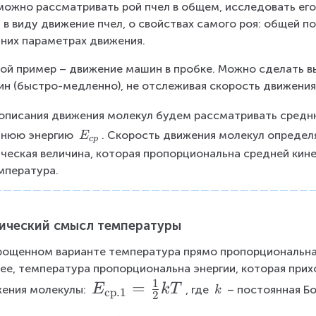
можно рассматривать рой пчел в общем, исследовать его 
 в виду движение пчел, о свойствах самого роя: общей п
них параметрах движения.
ой пример – движение машин в пробке. Можно сделать в
н (быстро-медленно), не отслеживая скорость движения
описания движения молекул будем рассматривать средн
E
днюю энергию
. Скорость движения молекул определя
E
c
p
_
ческая величина, которая пропорциональна средней кине
{
мпература.
c
p
}
ический смысл температуры
рощенном варианте температура прямо пропорциональна 
ее, температура пропорциональна энергии, которая при
1
E
=
E
k
T
\
ения молекулы: 
, где 
 – постоянная Б
k
cp
.1
2
_
\