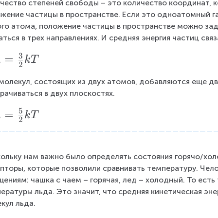
чество степеней свободы – это количество координат, 
k
{
жение частицы в пространстве. Если это одноатомный газ
\
го атома, положение частицы в пространстве можно за
t
аться в трех направлениях. И средняя энергия частиц св
e
3
=
k
T
x
p
2
t
молекул, состоящих из двух атомов, добавляются еще д
{
рачиваться в двух плоскостях.
c
5
=
k
T
p
p
2
}.
1
}
ольку нам важно было определять состояния горячо/холо
пторы, которые позволили сравнивать температуру. Чело
=
ениям: чашка с чаем – горячая, лед – холодный. То ест
\f
ературы льда. Это значит, что средняя кинетическая эне
r
кул льда.
a