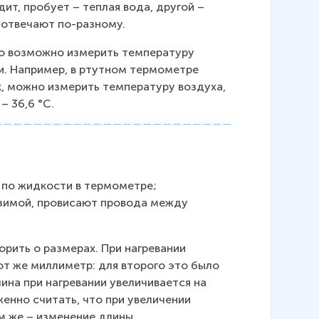
т, пробует – теплая вода, другой – 
\f
е отвечают по-разному.
r
a
Но возможно измерить температуру 
c
и. Например, в ртутном термометре 
, можно измерить температуру воздуха, 
{
– 36,6 °С.
\
t
e
x
 по жидкости в термометре; 
t
зимой, провисают провода между 
{
Д
ж
рить о размерах. При нагревании 
т же миллиметр: для второго это было 
}
ина при нагревании увеличивается на 
}
енно считать, что при увеличении 
{
м же – изменение длины 