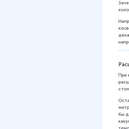
3
r
Заче
}
холо
a
{
c
Напр
2
{
косв
}
5
дела
k
напр
}
T
{
2
Рас
}
k
При 
расш
T
стол
Оста
метр
бы д
каку
темп