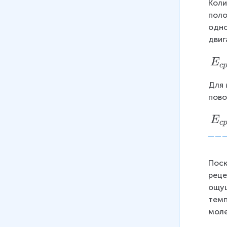
Коли
поло
одно
двиг
E
E
c
_
Для 
{
пово
c
p
E
E
c
}
_
=
{
\f
c
Поск
r
p
реце
a
ощущ
}
темп
c
=
моле
{
\f