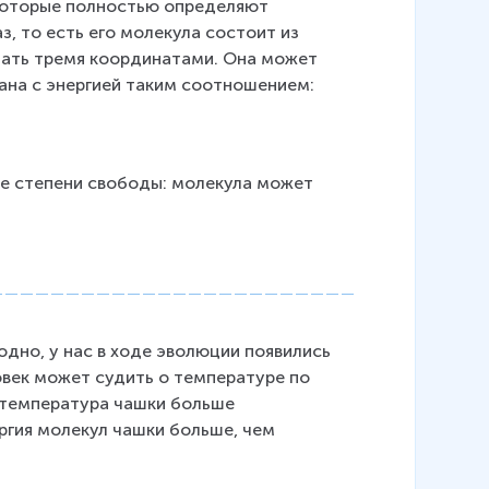
которые полностью определяют 
1,
, то есть его молекула состоит из 
3
дать тремя координатами. Она может 
8
язана с энергией таким соотношением:
\
c
d
ве степени свободы: молекула может 
o
t
1
0
^
{
дно, у нас в ходе эволюции появились 
век может судить о температуре по 
-
ь температура чашки больше 
2
ргия молекул чашки больше, чем 
3
}