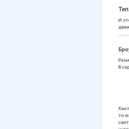
32 мин
Теп
15
.
Линзы
И эт
25 мин
движ
16
.
Лабораторная работа № 1.
Измерение удельной
теплоёмкости твёрдого тела
Бро
28 мин
Разм
В се
17
.
Лабораторная работа № 2.
Измерение влажности
воздуха
21 мин
18
.
Лабораторная работа № 3.
Измерение мощности и
Хаот
работы тока в электрической
то ж
лампе
сант
19 мин