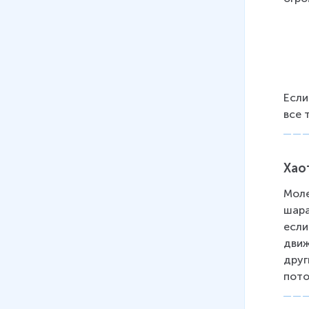
08
.
Электрические явления
32 мин
09
.
Электрический ток
24 мин
Если
10
.
Закон Ома
все 
30 мин
11
.
Работа и мощность тока
Хао
26 мин
Моле
12
.
Электрические явления.
шара
Практика
если
27 мин
движ
друг
13
.
Магнитное поле
пото
35 мин
14
.
Геометрическая оптика