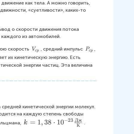
движение как тела. А можно говорить, 
одвижности, «суетливости», каких-то 
ывод о скорости движения потока 
 каждого из автомобилей.
V
P
юю скорость 
, средний импульс
, 
V
P
c
p
c
p
_
_
ет их кинетическую энергию. Есть 
{
{
тической энергии частиц. Эта величина 
c
c
p
p
}
}
средней кинетической энергии молекул. 
ходится на каждую степень свободы 
Дж
−
23
k
=
1
,
38
⋅
1
0
k
ольцмана, 
.
К
=