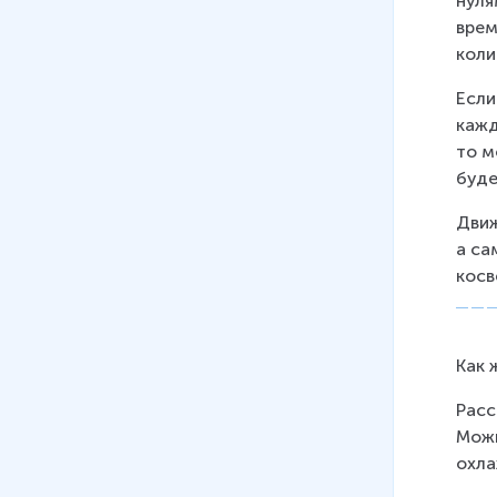
нуля
врем
19
.
Лабораторная работа № 4.
коли
Получение изображения при
помощи линз
Если
22 мин
кажд
то м
буде
Движ
а са
косв
Как 
Расс
Можн
охла