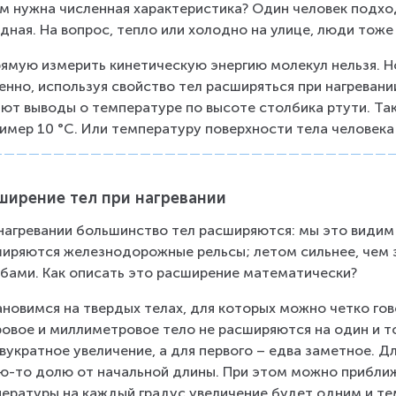
м нужна численная характеристика? Один человек подходи
c
дная. На вопрос, тепло или холодно на улице, люди тож
{
1
ямую измерить кинетическую энергию молекул нельзя. 
}
енно, используя свойство тел расширяться при нагревани
ют выводы о температуре по высоте столбика ртути. Так
{
имер 10 °С. Или температуру поверхности тела человека 
2
}
k
ширение тел при нагревании
T
нагревании большинство тел расширяются: мы это видим
иряются железнодорожные рельсы; летом сильнее, чем 
бами. Как описать это расширение математически?
новимся на твердых телах, для которых можно четко гово
овое и миллиметровое тело не расширяются на один и то
вукратное увеличение, а для первого – едва заметное. Дл
ю-то долю от начальной длины. При этом можно приближ
ературы на каждый градус увеличение будет одним и те