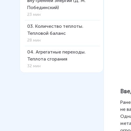
внутренней энергии (Д. М.
Побединский)
23 мин
03
.
Количество теплоты.
Тепловой баланс
28 мин
04
.
Агрегатные переходы.
Теплота сгорания
32 мин
05
.
Влажность
27 мин
Вве
06
.
Тепловой двигатель
Ране
31 мин
не в
07
.
Тепловые явления.
Одна
Практика
мета
33 мин
огро