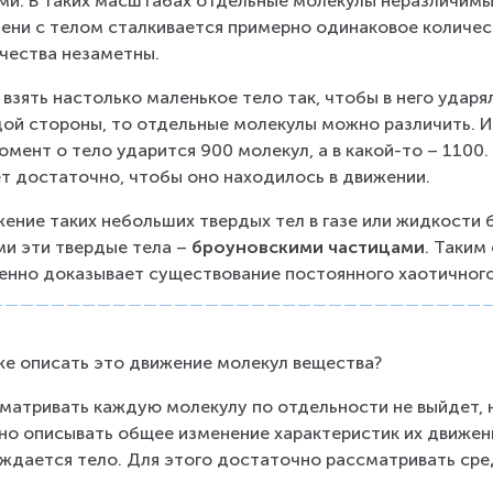
ми. В таких масштабах отдельные молекулы неразличимы.
ени с телом сталкивается примерно одинаковое количест
чества незаметны.
 взять настолько маленькое тело так, чтобы в него удар
ой стороны, то отдельные молекулы можно различить. И
омент о тело ударится 900 молекул, а в какой-то – 1100
т достаточно, чтобы оно находилось в движении.
ение таких небольших твердых тел в газе или жидкости 
ми эти твердые тела – 
броуновскими частицами
. Таким
енно доказывает существование постоянного хаотичного
же описать это движение молекул вещества?
матривать каждую молекулу по отдельности не выйдет, 
о описывать общее изменение характеристик их движения
ждается тело. Для этого достаточно рассматривать сре