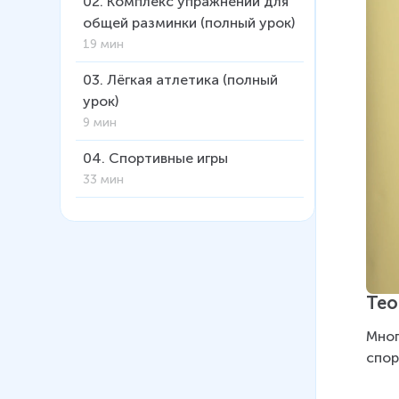
02
.
Комплекс упражнений для
общей разминки (полный урок)
19 мин
03
.
Лёгкая атлетика (полный
урок)
9 мин
04
.
Спортивные игры
33 мин
05
.
Основы физической
культуры и спорта
14 мин
06
.
Базовые виды спорта
Тео
школьной программы: лыжная
Мног
подготовка. Теория, ТБ,
спор
совершенство
координационных