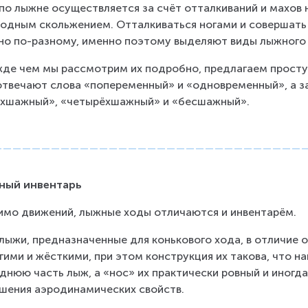
по лыжне осуществляется за счёт отталкиваний и махов н
одным скольжением. Отталкиваться ногами и совершать 
о по-разному, именно поэтому выделяют виды лыжного х
де чем мы рассмотрим их подробно, предлагаем простую
отвечают слова «попеременный» и «одновременный», а з
хшажный», «четырёхшажный» и «бесшажный».
ный инвентарь
мо движений, лыжные ходы отличаются и инвентарём.
 лыжи, предназначенные для конькового хода, в отличие о
гими и жёсткими, при этом конструкция их такова, что н
днюю часть лыж, а «нос» их практически ровный и иногд
шения аэродинамических свойств.