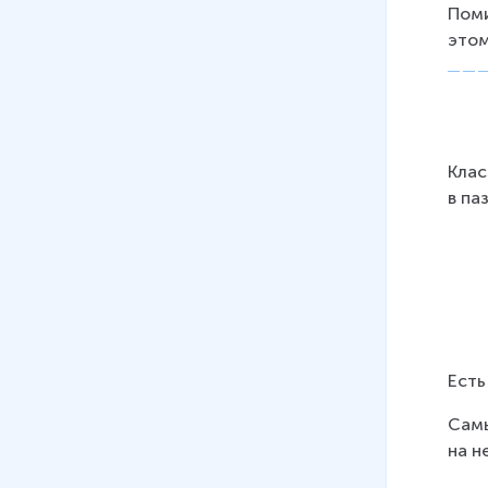
Поми
этом
Клас
в па
Есть
Самы
на н