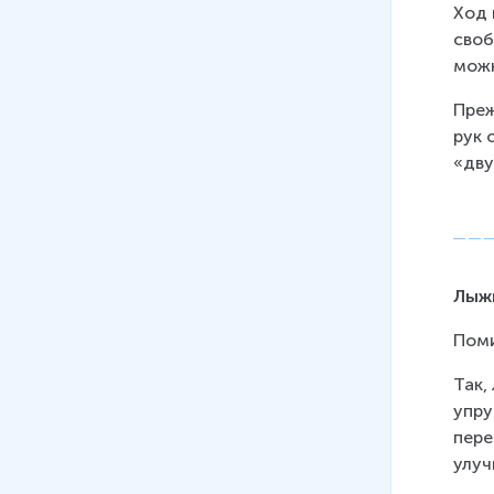
Ход 
своб
можн
Преж
рук 
«дву
Лыж
Поми
Так,
упру
пере
улуч