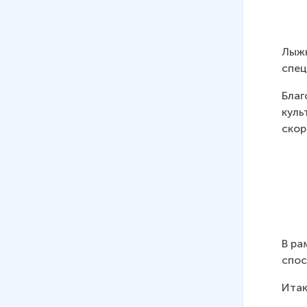
Лыжн
спец
Благ
куль
скор
В ра
спос
Итак