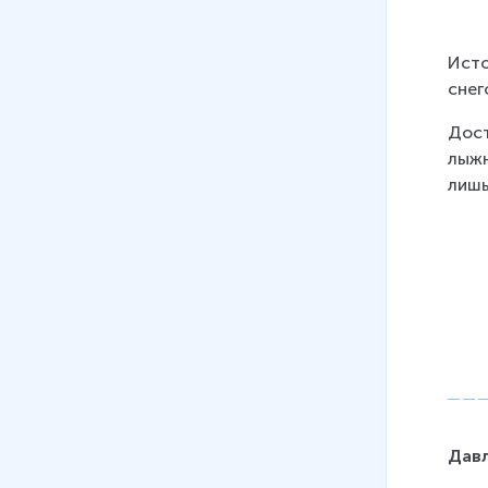
способностей
14 мин
Исто
07
.
Как правильно
снег
тренироваться
13 мин
Дост
лыжн
08
.
Самостоятельные занятия
лишь
физическими упражнениями
11 мин
Дав