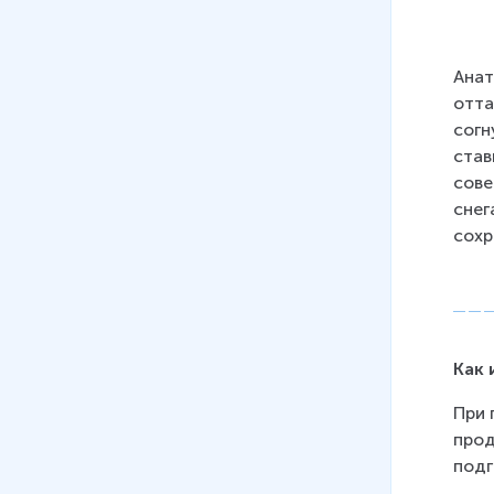
Анат
отта
согн
став
сове
снег
сохр
Как 
При 
прод
подг