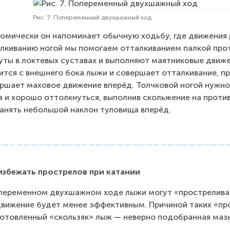
Рис. 7. Попеременный двухшажный ход
омически он напоминает обычную ходьбу, где движения 
лкиванию ногой мы помогаем отталкиванием палкой прот
уты в локтевых суставах и выполняют маятниковые движе
ится с внешнего бока лыжи и совершает отталкивание, п
ршает маховое движение вперёд. Толчковой ногой нужно 
а и хорошо оттолкнуться, выполнив скольжение на прот
анять небольшой наклон туловища вперёд.
избежать прострелов при катании
переменном двухшажном ходе лыжи могут «простреливат
вижение будет менее эффективным. Причиной таких «про
отовленный «скользяк» лыж — неверно подобранная мазь