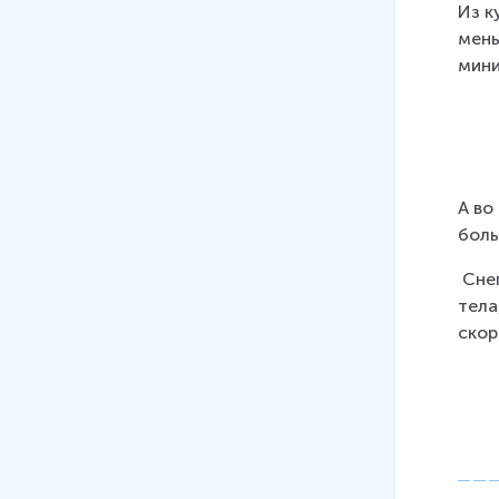
Из к
мень
мини
А во
боль
 Сне
тела
скор