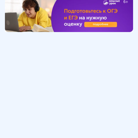
Обучение
ИнтернетУрок
Помощь
© ИнтернетУрок, 2009-
2026
8 (800) 775-41-21
info@interneturok.ru
101 000, г. Москва а/я 711 ООО «ИНТЕРДА»