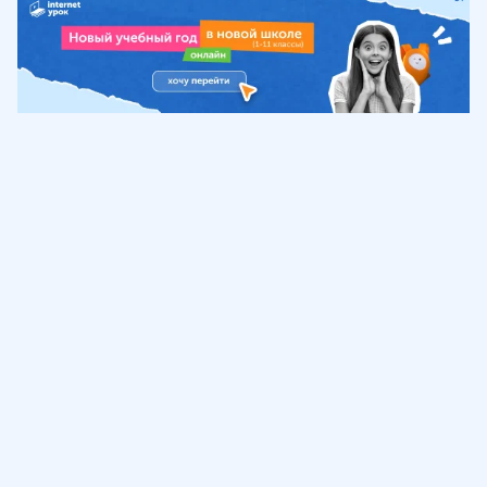
Обучение
ИнтернетУрок
Помощь
© ИнтернетУрок, 2009-
2026
8 (800) 775-41-21
info@interneturok.ru
101 000, г. Москва а/я 711 ООО «ИНТЕРДА»