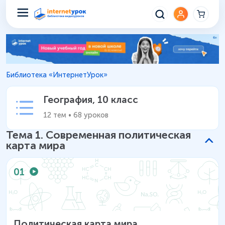
География 10 класс – Уроки ш
Библиотека «ИнтернетУрок»
География
,
10 класс
12
тем
•
68
уроков
Тема
1
.
Современная политическая
карта мира
01
Политическая карта мира