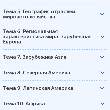
Тема
5
.
География отраслей
мирового хозяйства
Тема
6
.
Региональная
характеристика мира. Зарубежная
Европа
Тема
7
.
Зарубежная Азия
Тема
8
.
Северная Америка
Тема
9
.
Латинская Америка
Тема
10
.
Африка