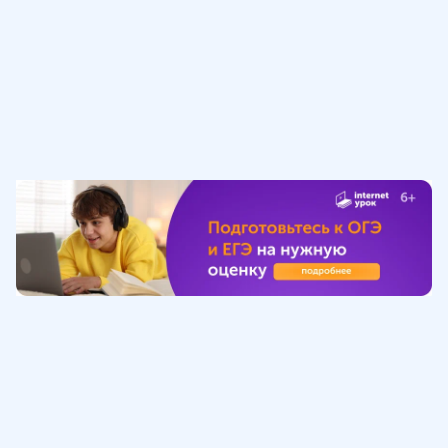
Обучение
ИнтернетУрок