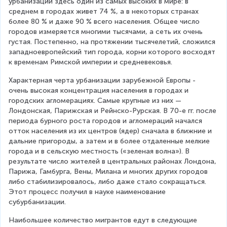
урбанизации здесь один из самых высоких в мире: в 
среднем в городах живет 74 %, а в некоторых странах 
более 80 % и даже 90 % всего населения. Общее число 
городов измеряется многими тысячами, а сеть их очень 
густая. Постепенно, на протяжении тысячелетий, сложился 
западноевропейский тип города, корни которого восходят 
к временам Римской империи и средневековья.
Характерная черта урбанизации зарубежной Европы - 
очень высокая концентрация населения в городах и 
городских агломерациях. Самые крупные из них — 
Лондонская, Парижская и Рейнско-Рурская. В 70-е гг. после 
периода бурного роста городов и агломераций начался 
отток населения из их центров (ядер) сначала в ближние и 
дальние пригороды, а затем и в более отдаленные мелкие 
города и в сельскую местность («зеленая волна»). В 
результате число жителей в центральных районах Лондона, 
Парижа, Гамбурга, Вены, Милана и многих других городов 
либо стабилизировалось, либо даже стало сокращаться. 
Этот процесс получил в науке наименование 
субурбанизации.
Наибольшее количество мигрантов едут в следующие 