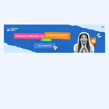
Обучение
ИнтернетУрок
Помощь