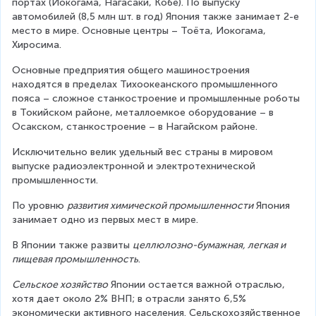
портах (Йокогама, Нагасаки, Кобе). По выпуску 
автомобилей (8,5 млн шт. в год) Япония также занимает 2-е 
место в мире. Основные центры – Тоёта, Иокогама, 
Хиросима.
Основные предприятия общего машиностроения 
находятся в пределах Тихоокеанского промышленного 
пояса – сложное станкостроение и промышленные роботы 
в Токийском районе, металлоемкое оборудование – в 
Осакском, станкостроение – в Нагайском районе.
Исключительно велик удельный вес страны в мировом 
выпуске радиоэлектронной и электротехнической 
промышленности.
По уровню 
развития химической промышленности
 Япония 
занимает одно из первых мест в мире.
В Японии также развиты 
целлюлозно-бумажная, легкая и 
пищевая промышленность
.
Сельское хозяйство
 Японии остается важной отраслью, 
хотя дает около 2% ВНП; в отрасли занято 6,5% 
экономически активного населения. Сельскохозяйственное 