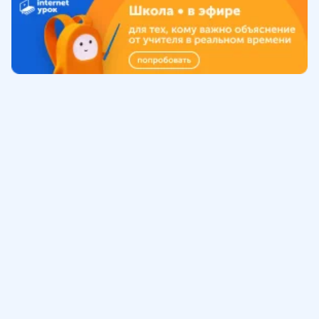
Обучение
ИнтернетУрок
Помощь
© ИнтернетУрок, 2009-
2026
8 (800) 775-41-21
info@interneturok.ru
101 000, г. Москва а/я 711 ООО «ИНТЕРДА»