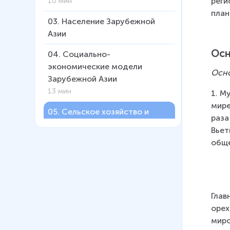
реги
10 мин
план
03
.
Население Зарубежной
Азии
Осн
04
.
Социально-
экономические модели
Осно
Зарубежной Азии
13 мин
1. М
мире
05
.
Сельское хозяйство и
раза
транспорт Зарубежной Азии
Вьет
обще
06
.
Юго-Западная Азия
17 мин
07
.
Южная Азия
19 мин
Глав
орех
08
.
Восточная Азия
миро
16 мин