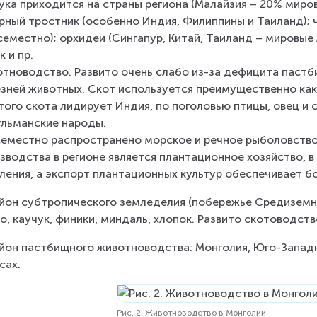
ука приходится на страны региона (Малайзия – 20% миров
рный тростник (особенно Индия, Филиппины и Таиланд); ч
семестно); орхидеи (Сингапур, Китай, Таиланд – мировые 
к и пр.
тноводство. Развито очень слабо из-за дефицита пастб
зней животных. Скот используется преимущественно как 
того скота лидирует Индия, по поголовью птицы, овец и с
льманские народы.
еместно распространено морское и речное рыболовство
зводства в регионе является плантационное хозяйство, 
ления, а экспорт плантационных культур обеспечивает 
айон субтропического земледелия (побережье Средиземн
о, каучук, финики, миндаль, хлопок. Развито скотоводст
айон пастбищного животноводства: Монголия, Юго-Западн
сах.
Рис. 2. Животноводство в Монголии