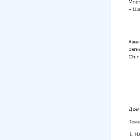
Морс
– Ша
Авиа
реги
Chin
Дом
Тема 
Н