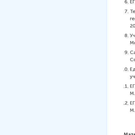
ЕГ
Те
ге
20
Уч
Мо
Са
Со
Е
уч
ЕГ
М.
ЕГ
М.
Мате