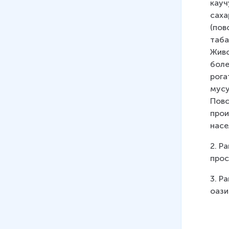
кауч
09
.
Япония, общая
саха
характеристика
(пов
17 мин
таба
Живо
10
.
Юго-Восточная Азия
боле
рога
мусу
Повс
прои
насе
2. Р
прос
3. Р
оази