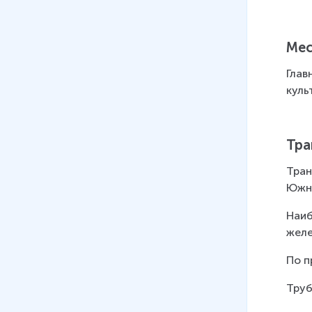
Мес
Глав
куль
Тра
Тран
Южно
Наиб
желе
По п
Труб