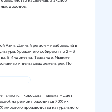
 большинство населения, а экспорт 
тных доходов.
й Азии. Данный регион – наибольший в 
льтуры. Урожаи его собирают по 2 – 3 
ва. В Индонезии, Таиланде, Мьянме, 
олинных и дельтовых земель рек. По 
е являются: кокосовая пальма – дает 
сло), на регион приходится 70% их 
0% мирового производства натурального 