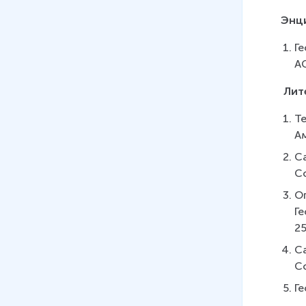
Энци
Ге
А
Лит
Те
Ам
Са
Со
О
Ге
25
Са
Со
Ге