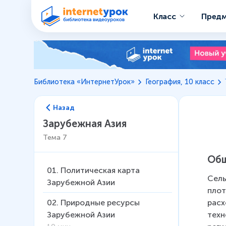
Класс
Пред
Библиотека «ИнтернетУрок»
География, 10 класс
Назад
Зарубежная Азия
Тема
7
Общ
01
.
Политическая карта
Сель
Зарубежной Азии
плот
расх
02
.
Природные ресурсы
техн
Зарубежной Азии