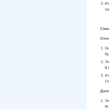
И
з
Спи
Осн
Ге
Ку
Э
В.
Ат
Ом
Доп
Эк
М.