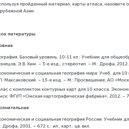
спользуя пройденный материал, карты атласа, назовите о
арубежной Азии.
сок литературы
овная
ография. Базовый уровень. 10-11 кл.: Учебник для общеоб
знецов, Э.В. Ким. – 3-е изд., стереотип. – М.: Дрофа, 2012.
кономическая и социальная география мира: Учеб. для 10
П. Максаковский. – 13-е изд. – М.: Просвещение, АО «Моск
лас с комплектом контурных карт для 10 класса. Экономи
ск: ФГУП «Омская картографическая фабрика», 2012. – 7
олнительная
ономическая и социальная география России: Учебник для 
: Дрофа, 2001. – 672 с.: ил., карт.: цв. вкл.