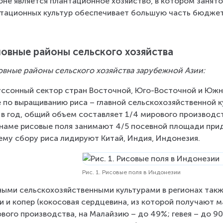
оне является плантационное хозяйство, в котором занято
тационных культур обеспечивает большую часть бюдже
овные районы сельского хозяйства
вные районы сельского хозяйства зарубежной Азии:
уссонный сектор стран Восточной, Юго-Восточной и Южно
 по выращиванию риса – главной сельскохозяйственной ку
 в год, общий объем составляет 1/4 мирового производст
наме рисовые поля занимают 4/5 посевной площади прид
му сбору риса лидируют Китай, Индия, Индонезия.
Рис. 1. Рисовые поля в Индонезии
ными сельскохозяйственными культурами в регионах такж
и и копер (кокосовая сердцевина, из которой получают ма
вого производства, на Малайзию – до 49%; гевея – до 9