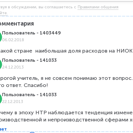
твуя в обсуждении, вы соглашаетесь c
Правилами общения
йте.
омментария
Пользователь - 1403449
06.02.2018
Пользователь - 141033
24.12.2013
рогой учитель, я не совсем понимаю этот вопрос.
го ответ. Спасибо!
Пользователь - 141033
22.12.2013
чему в эпоху НТР наблюдается тенденция измен
оизводственной и непроизводственной сферами х
вет