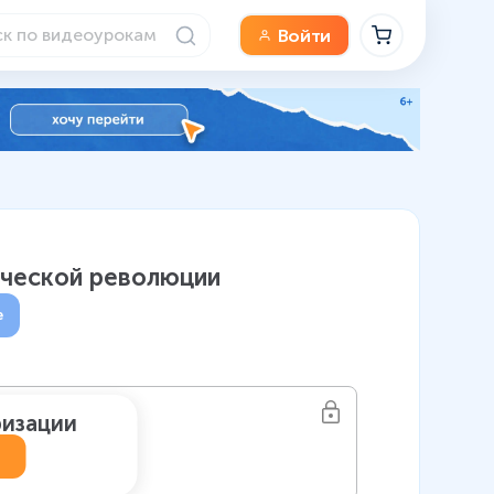
Войти
ической революции
е
ризации