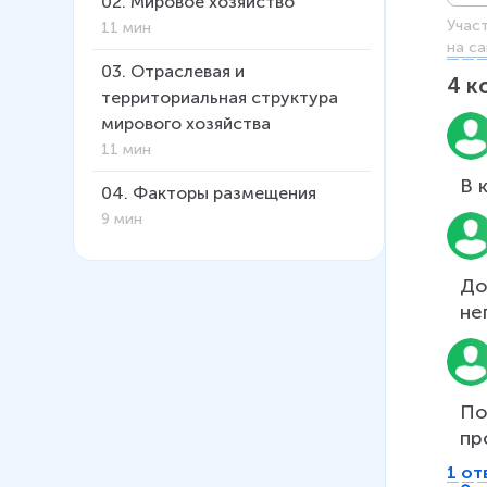
02
.
Мировое хозяйство
Учас
11 мин
на са
03
.
Отраслевая и
4
к
территориальная структура
мирового хозяйства
11 мин
04
.
Факторы размещения
9 мин
До
не
По
пр
1 от