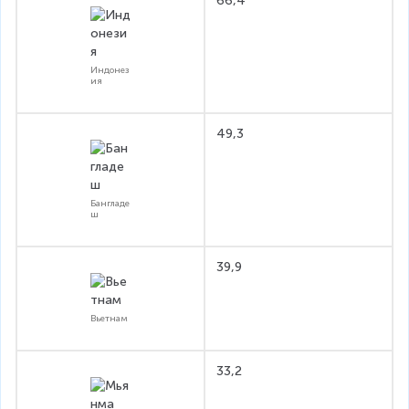
66,4
Индонез
ия
49,3
Бангладе
ш
39,9
Вьетнам
33,2