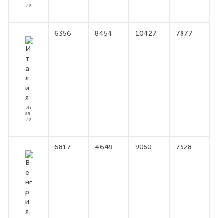
ия
6356
8454
10427
7877
Ит
ал
ия
6817
4649
9050
7528