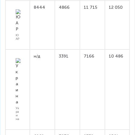
8444
4866
11 715
12 050
Ю
АР
н/д
3391
7166
10 486
Ук
ра
и
на