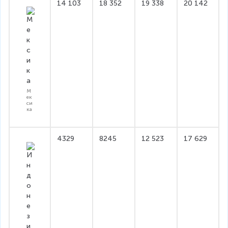
14 103
18 352
19 338
20 142
М
ек
си
ка
4329
8245
12 523
17 629