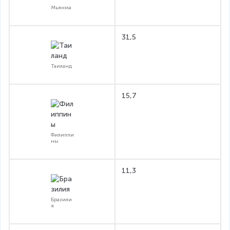
Мьянма
31,5
Таиланд
15,7
Филиппи
ны
11,3
Бразили
я