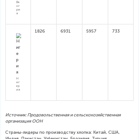
Ве
нг
ри
я
1826
6931
5957
733
Н
иг
ер
ия
Источник: Продовольственная и сельскохозяйственная 
организация ООН
Страны-лидеры по производству хлопка: Китай, США, 
Индия, Пакистан, Узбекистан, Бразилия, Турция.