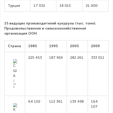
Турция
17 032
18 015
21 000
15 ведущих производителей кукурузы (тыс. тонн).
Продовольственная и сельскохозяйственная 
организация ООН
Страна
1985
1995
2005
2009
225 453
187 969
282 261
333 011
С
Ш
А
64 102
112 361
139 498
164 
107