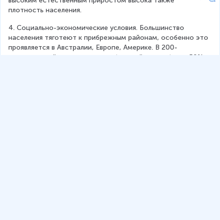
высоким естественным приростом высока также 
плотность населения.
4. Социально-экономические условия. Большинство 
населения тяготеют к прибрежным районам, особенно это 
проявляется в Австралии, Европе, Америке. В 200-
километровой полосе вдоль побережий живет более 50% 
всего населения. В промышленных центрах Европы средняя 
плотность населения достигает 1500 чел./кв. км.
5. Миграция населения.
Миграция населения
Миграция населения 
(механическое движение населения) 
– перемещения людей, связанные с постоянной или 
временной переменой места жительства.
Миграции бывают:
1. Внутренние (внутри страны).
2. Внешние.