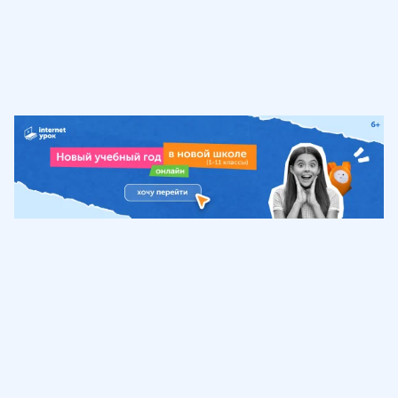
Обучение
ИнтернетУрок
Помощь