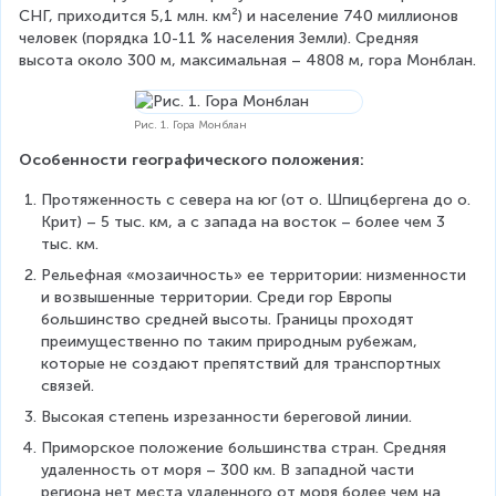
СНГ, приходится 5,1 млн. км²) и население 740 миллионов 
человек (порядка 10-11 % населения Земли). Средняя 
высота около 300 м, максимальная – 4808 м, гора Монблан.
Рис. 1. Гора Монблан
Особенности географического положения:
Протяженность с севера на юг (от о. Шпицбергена до о. 
Крит) – 5 тыс. км, а с запада на восток – более чем 3 
тыс. км.
Рельефная «мозаичность» ее территории: низменности 
и возвышенные территории. Среди гор Европы 
большинство средней высоты. Границы проходят 
преимущественно по таким природным рубежам, 
которые не создают препятствий для транспортных 
связей.
Высокая степень изрезанности береговой линии.
Приморское положение большинства стран. Средняя 
удаленность от моря – 300 км. В западной части 
региона нет места удаленного от моря более чем на 