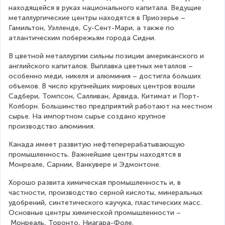
находящейся в руках национального капитала. Ведущие 
металлургические центры находятся в Приозерье – 
Гамильтон, Уэлленде, Су-Сент-Мари, а также по 
атлантическим побережьям города Сидни.
В цветной металлургии сильны позиции американского и 
английского капиталов. Выплавка цветных металлов – 
особенно меди, никеля и алюминия – достигла больших 
объемов. В число крупнейших мировых центров вошли 
Садбери, Томпсон, Салливан, Арвида, Китимат и Порт-
Колборн. Большинство предприятий работают на местном 
сырье. На импортном сырье создано крупное 
производство алюминия.
Канада имеет развитую нефтеперерабатывающую 
промышленность. Важнейшие центры находятся в 
Монреале, Сарнии, Ванкувере и Эдмонтоне.
Хорошо развита химическая промышленность и, в 
частности, производство серной кислоты, минеральных 
удобрений, синтетического каучука, пластических масс. 
Основные центры химической промышленности –
 Монреаль, Торонто, Ниагара-Фоле.