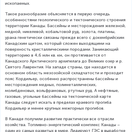
ископаемых.
Такое разнообразие объясняется в первую очередь 
особенностями геологического и тектонического строения 
территории Канады. Бассейны и месторождения железной, 
медной, никелевой, кобальтовой руд, золота, платины, 
урана генетически связаны прежде всего с докембрийским 
Канадским щитом, который сложен выходящими на 
поверхность кристаллическими породами. Занимающий 
территорию в 4,6 млн кв. км, он протягивается от 
Канадского Арктического архипелага до Великих озер и р. 
Святого Лаврентия. На западе страны, где находится в 
основном область мезозойской складчатости и проходит 
пояс Кордильер, особенно распространены бассейны и 
месторождения медных, полиметаллических, 
молибденовых, вольфрамовых, ртутных руд. А нефтяные, 
газовые, угольные бассейны на тектонической карте 
Канады следует искать в пределах краевого прогиба 
Кордильер и менее крупных межгорных прогибов.
В Канаде получили развитие практически все отрасли 
хозяйства. Топливно-энергетический комплекс Канады – 
один из самых развитых в мире. Лидируют ГЭС в выработке 