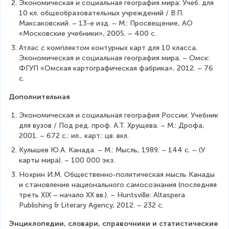
Экономическая и социальная география мира: Учеб. для 
10 кл. общеобразовательных учреждений / В.П. 
Максаковский. – 13-е изд. – М.: Просвещение, АО 
«Московские учебники», 2005. – 400 с.
Атлас с комплектом контурных карт для 10 класса. 
Экономическая и социальная география мира. – Омск: 
ФГУП «Омская картографическая фабрика», 2012. – 76 
с.
Дополнительная
Экономическая и социальная география России: Учебник 
для вузов / Под ред. проф. А.Т. Хрущева. – М.: Дрофа, 
2001. – 672 с.: ил., карт.: цв. вкл.
Кулышев Ю.А. Канада. – М.: Мысль, 1989. – 144 с. – (У 
карты мира). – 100 000 экз.
Нохрин И.М. Общественно-политическая мысль Канады 
и становление национального самосознания (последняя 
треть XIX – начало XX вв.). – Huntsville: Altaspera 
Publishing & Literary Agency, 2012. – 232 с. 
Энциклопедии, словари, справочники и статистические 