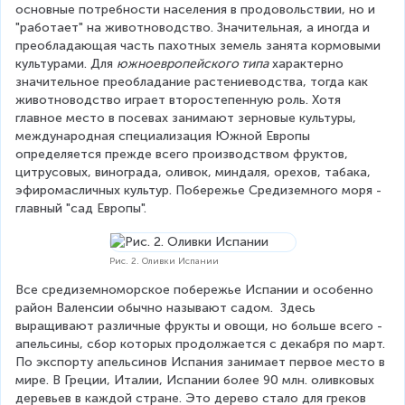
основные потребности населения в продовольствии, но и 
"работает" на животноводство. Значительная, а иногда и 
преобладающая часть пахотных земель занята кормовыми 
культурами. Для 
южноевропейского типа
 характерно 
значительное преобладание растениеводства, тогда как 
животноводство играет второстепенную роль. Хотя 
главное место в посевах занимают зерновые культуры, 
международная специализация Южной Европы 
определяется прежде всего производством фруктов, 
цитрусовых, винограда, оливок, миндаля, орехов, табака, 
эфиромасличных культур. Побережье Средиземного моря - 
главный "сад Европы".
Рис. 2. Оливки Испании
Все средиземноморское побережье Испании и особенно 
район Валенсии обычно называют садом.  Здесь 
выращивают различные фрукты и овощи, но больше всего - 
апельсины, сбор которых продолжается с декабря по март. 
По экспорту апельсинов Испания занимает первое место в 
мире. В Греции, Италии, Испании более 90 млн. оливковых 
деревьев в каждой стране. Это дерево стало для греков 