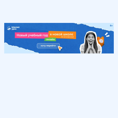
Обучение
ИнтернетУрок
Помощь