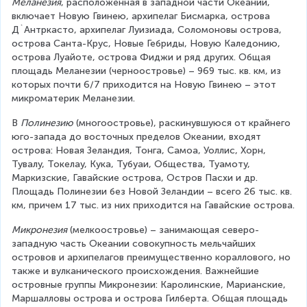
Меланезия
, расположенная в западной части Океании, 
включает Новую Гвинею, архипелаг Бисмарка, острова 
Д`Антркасто, архипелаг Луизиада, Соломоновы острова, 
острова Санта-Крус, Новые Гебриды, Новую Каледонию, 
острова Луайоте, острова Фиджи и ряд других. Общая 
площадь Меланезии (черноостровье) – 969 тыс. кв. км, из 
которых почти 6/7 приходится на Новую Гвинею – этот 
микроматерик Меланезии.
В 
Полинезию
 (многоостровье), раскинувшуюся от крайнего 
юго-запада до восточных пределов Океании, входят 
острова: Новая Зеландия, Тонга, Самоа, Уоллис, Хорн, 
Тувалу, Токелау, Кука, Тубуаи, Общества, Туамоту, 
Маркизские, Гавайские острова, Остров Пасхи и др. 
Площадь Полинезии без Новой Зеландии – всего 26 тыс. кв. 
км, причем 17 тыс. из них приходится на Гавайские острова.
Микронезия
 (мелкоостровье) – занимающая северо-
западную часть Океании совокупность мельчайших 
островов и архипелагов преимущественно кораллового, но 
также и вулканического происхождения. Важнейшие 
островные группы Микронезии: Каролинские, Марианские, 
Маршалловы острова и острова Гилберта. Общая площадь 