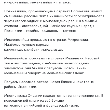
микронезийцы, меланезийцы и папуасы.
Полинезийцы, проживающие в странах Полинезии, имеют 
смешанный расовый тип: в их внешности просматриваются 
черты европеоидной и монголоидной рас, и в меньшей 
степени – австралоидной. Наиболее крупные народы 
Полинезии – гавайцы, самоанцы,   таитяне.
Микронезийцы проживают в странах Микронезии. 
Наиболее крупные народы –
каролинцы, кирибати, маршалльцы.
Меланезийцы проживают в странах Меланезии. Расовый 
тип – австралоидный, с небольшим монголоидным 
элементом, они близки к папуасам Новой Гвинеи. 
Меланезийцы говорят на меланезийских языках.
Папуасы населяют остров Новая Гвинея и некоторые 
районы Индонезии.
Многие языки Океании находятся на грани исчезновения. В 
повседневной жизни их всё больше 
вытесняют английский и французский языки.