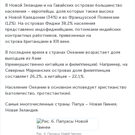
В Новой Зеландии и на Гавайских островах большинство 
населения – европейцы, доля которых также высока 
в Новой Каледонии (34%) и во Французской Полинезии 
(12%). На островах Фиджи 38,2% населения 
представлено индофиджийцами, потомками индийских 
контрактных работников, привезенных на 
острова британцами в XIX веке.
В последнее время в странах Океании возрастает доля 
выходцев из Азии 
(преимущественно китайцев и филиппинцев). Например, на 
Северных Марианских островах доля филиппинцев 
составляет 26,2%, а китайцев – 22,1%.
Население Океании в основном исповедует христианство 
(католичество, протестантизм).
Самые многочисленные страны: Папуа – Новая Гвинея, 
Новая Зеландия.
Рис. 6. Папуасы Новой Гвинеи