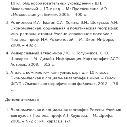
10 кл. общеобразовательных учреждений / В.П. 
Максаковский. – 13-е изд. – М.: Просвещение, АО 
«Московские учебники», 2005. – 400 с.
Родионова И.А., Елагин С.А., Холина В.Н., Шолудько А.Н. 
Экономическая, социальная и политическая география: 
мир, регионы, страны: Учебно-справочное пособие / 
Под ред. проф. И.А. Родионовой. – М.: Экон-Информ, 
2008. – 492 с.
Универсальный атлас мира / Ю.Н. Голубчиков, С.Ю. 
Шокарев. – М.: Дизайн. Информация. Картография: АСТ: 
Астрель, 2008. – 312 с.
Атлас с комплектом контурных карт для 10 класса. 
Экономическая и социальная география мира. – Омск: 
ФГУП «Омская картографическая фабрика», 2012. – 76 
с.
Дополнительная
Экономическая и социальная география России: Учебник 
для вузов / Под ред. проф. А.Т. Хрущева. – М.: Дрофа, 
2001. – 672 с.: ил., карт.: цв. вкл.