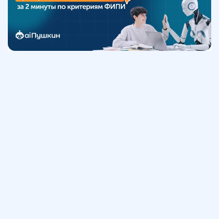
Обучение
ИнтернетУрок
Помощь
© ИнтернетУрок, 2009-
2026
8 (800) 775-41-21
info@interneturok.ru
101 000, г. Москва а/я 711 ООО «ИНТЕРДА»